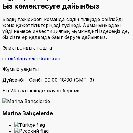
Біз көмектесуге дайынбыз
Біздің тәжірибелі команда сіздің тіліңізде сөйлейді
және қажеттіліктеріңізді түсінеді. Арманыңыздағы
үйді немесе инвестициялық мүмкіндікті іздесеңіз де,
біз сізге әр қадамда бағыт беруге дайынбыз.
Электрондық пошта
info@alanyaeiendom.com
Жұмыс уақыты
Дүйсенбі – Сенбі, 09:00–18:00 (GMT+3)
Біз 24 сағат ішінде жауап береміз
Marina Bahçelerde