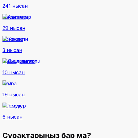
241 нысан
Авсаллар
29 нысан
Конакли
3 нысан
Джикджилли
10 нысан
Оба
19 нысан
Тосмур
6 нысан
Сұрақтарыңыз бар ма?