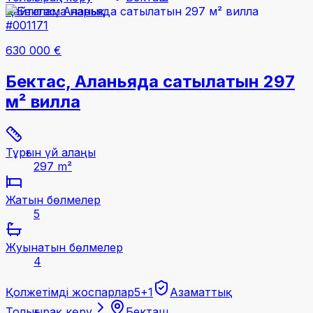
Қайталама нарық
#001171
630 000 €
Бектас, Аланьяда сатылатын 297
м² вилла
Тұрғын үй алаңы
297 m²
Жатын бөлмелер
5
Жуынатын бөлмелер
4
Қолжетімді жоспарлар
5+1
Азаматтық
Толығырақ көру
Бекташ