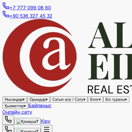
+7 777 099 08 60
+90 536 327 45 32
Нысандар
▾
Орындар
▾
Сатып алу / Сату
▾
Блог
▾
Біз туралы
▾
Байланыс
Қызметтер
▾
Онлайн сату
Кіру
₸
₸