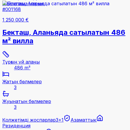
Қайталама нарық
#001168
1 250 000 €
Бекташ, Аланьяда сатылатын 486
м² вилла
Тұрғын үй алаңы
486 m²
Жатын бөлмелер
3
Жуынатын бөлмелер
3
Қолжетімді жоспарлар
3+1
Азаматтық
Резиденция