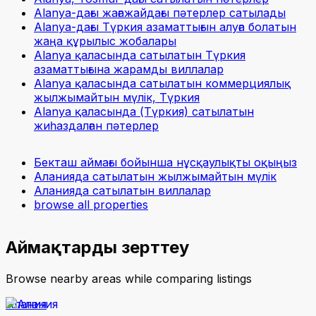
Alanya-дағы жағажайдағы пәтерлер сатылады
Alanya-дағы Түркия азаматтығын алуға болатын
жаңа құрылыс жобалары
Alanya қаласында сатылатын Түркия
азаматтығына жарамды виллалар
Alanya қаласында сатылатын коммерциялық
жылжымайтын мүлік, Түркия
Alanya қаласында (Түркия) сатылатын
жиһаздалған пәтерлер
Бекташ аймағы бойынша нұсқаулықты оқыңыз
Аланияда сатылатын жылжымайтын мүлік
Аланияда сатылатын виллалар
browse all properties
Аймақтарды зерттеу
Browse nearby areas while comparing listings
Алания