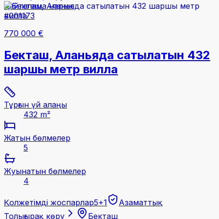
Қайталама нарық
#001173
770 000 €
Бекташ, Аланьяда сатылатын 432
шаршы метр вилла
Тұрғын үй алаңы
432 m²
Жатын бөлмелер
5
Жуынатын бөлмелер
4
Қолжетімді жоспарлар
5+1
Азаматтық
Толығырақ көру
Бекташ