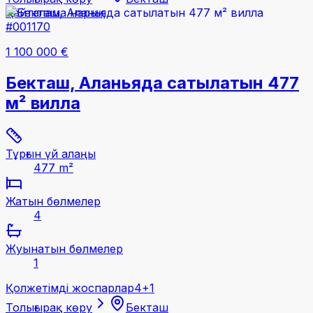
Қайталама нарық
#001170
1 100 000 €
Бекташ, Аланьяда сатылатын 477
м² вилла
Тұрғын үй алаңы
477 m²
Жатын бөлмелер
4
Жуынатын бөлмелер
1
Қолжетімді жоспарлар
4+1
Толығырақ көру
Бекташ