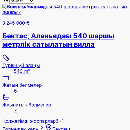
Қайталама нарық
#001177
3 245 000 €
Бектас, Аланьядағы 540 шаршы
метрлік сатылатын вилла
Тұрғын үй алаңы
540 m²
Жатын бөлмелер
6
Жуынатын бөлмелер
7
Қолжетімді жоспарлар
6+1
Толығырақ көру
Бекташ