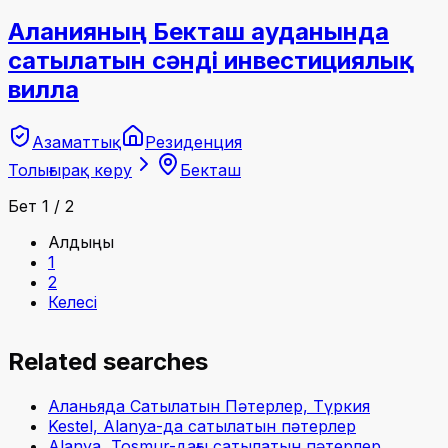
Аланияның Бекташ ауданында
сатылатын сәнді инвестициялық
вилла
Азаматтық
Резиденция
Толығырақ көру
Бекташ
Бет 1 / 2
Алдыңғы
1
2
Келесі
Related searches
Аланьяда Сатылатын Пәтерлер, Түркия
Kestel, Alanya-да сатылатын пәтерлер
Alanya, Tosmur-дағы сатылатын пәтерлер