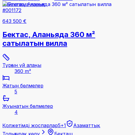
Қайталама нарық
#001172
643 500 €
Бектас, Аланьяда 360 м²
сатылатын вилла
Тұрғын үй алаңы
360 m²
Жатын бөлмелер
5
Жуынатын бөлмелер
4
Қолжетімді жоспарлар
5+1
Азаматтық
Толығырақ көру
Бекташ