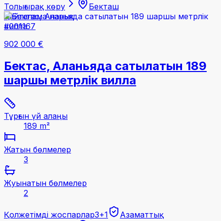
Толығырақ көру
Бекташ
Қайталама нарық
#001167
902 000 €
Бектас, Аланьяда сатылатын 189
шаршы метрлік вилла
Тұрғын үй алаңы
189 m²
Жатын бөлмелер
3
Жуынатын бөлмелер
2
Қолжетімді жоспарлар
3+1
Азаматтық