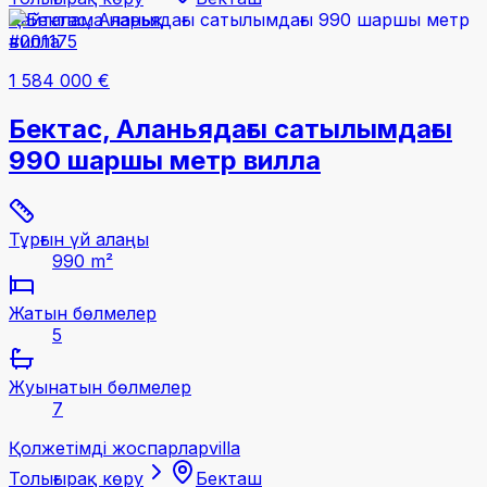
Қайталама нарық
#001175
1 584 000 €
Бектас, Аланьядағы сатылымдағы
990 шаршы метр вилла
Тұрғын үй алаңы
990 m²
Жатын бөлмелер
5
Жуынатын бөлмелер
7
Қолжетімді жоспарлар
villa
Толығырақ көру
Бекташ