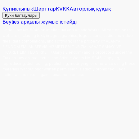
Құпиялылық
Шарттар
KVKK
Авторлық құқық
Куки баптаулары
Beyties арқылы жұмыс істейді
Under Law No. 5846 on Intellectual and Artistic Works
:
All content on this
website (including text, images, graphics, logos, icons, audio and video
files, data compilations, and software) is the property of ALANYA
EIENDOM EMLAK SERVIS HIZMETLERI TURIZM INSAAT SANAYI VE
TICARET LIMITED SIRKETI (Alanya Eiendom) and is protected under the
Turkish Law on Intellectual and Artistic Works No. 5846. Copying,
reproducing, distributing, publishing, modifying, or otherwise using these
materials without prior written permission is strictly prohibited. Legal
action will be taken against unauthorized use.