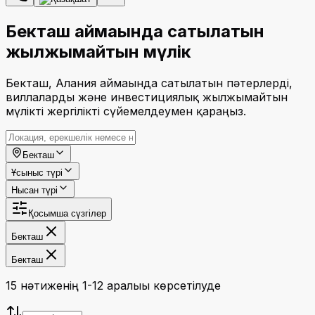
Бекташ аймағында сатылатын
жылжымайтын мүлік
Бекташ, Алания аймағында сатылатын пәтерлерді,
виллаларды және инвестициялық жылжымайтын
мүлікті жергілікті сүйемелдеумен қараңыз.
Бекташ
Ұсыныс түрі
Нысан түрі
Қосымша сүзгілер
Бекташ
Бекташ
15 нәтиженің 1-12 аралығы көрсетілуде