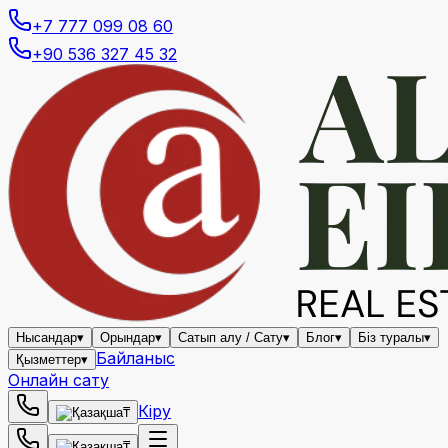
+7 777 099 08 60
+90 536 327 45 32
Нысандар
▾
Орындар
▾
Сатып алу / Сату
▾
Блог
▾
Біз туралы
▾
Байланыс
Қызметтер
▾
Онлайн сату
Кіру
₸
₸