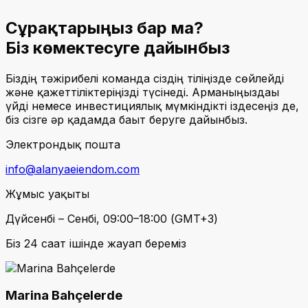
Сұрақтарыңыз бар ма?
Біз көмектесуге дайынбыз
Біздің тәжірибелі команда сіздің тіліңізде сөйлейді
және қажеттіліктеріңізді түсінеді. Арманыңыздағы
үйді немесе инвестициялық мүмкіндікті іздесеңіз де,
біз сізге әр қадамда бағыт беруге дайынбыз.
Электрондық пошта
info@alanyaeiendom.com
Жұмыс уақыты
Дүйсенбі – Сенбі, 09:00–18:00 (GMT+3)
Біз 24 сағат ішінде жауап береміз
Marina Bahçelerde