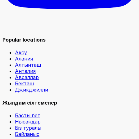
Popular locations
Аксу
Алания
Алтынташ
Анталия
Авсаллар
Бекташ
Джикджилли
Жылдам сілтемелер
Басты бет
Нысандар
Біз туралы
Байланыс