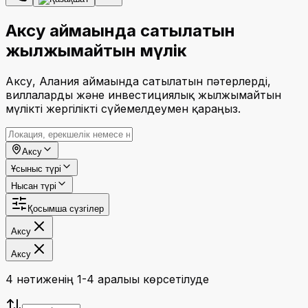
Аксу аймағында сатылатын
жылжымайтын мүлік
Аксу, Алания аймағында сатылатын пәтерлерді,
виллаларды және инвестициялық жылжымайтын
мүлікті жергілікті сүйемелдеумен қараңыз.
Аксу
Ұсыныс түрі
Нысан түрі
Қосымша сүзгілер
Аксу
Аксу
4 нәтиженің 1-4 аралығы көрсетілуде