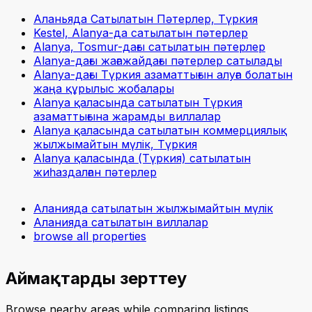
Аланьяда Сатылатын Пәтерлер, Түркия
Kestel, Alanya-да сатылатын пәтерлер
Alanya, Tosmur-дағы сатылатын пәтерлер
Alanya-дағы жағажайдағы пәтерлер сатылады
Alanya-дағы Түркия азаматтығын алуға болатын
жаңа құрылыс жобалары
Alanya қаласында сатылатын Түркия
азаматтығына жарамды виллалар
Alanya қаласында сатылатын коммерциялық
жылжымайтын мүлік, Түркия
Alanya қаласында (Түркия) сатылатын
жиһаздалған пәтерлер
Аланияда сатылатын жылжымайтын мүлік
Аланияда сатылатын виллалар
browse all properties
Аймақтарды зерттеу
Browse nearby areas while comparing listings