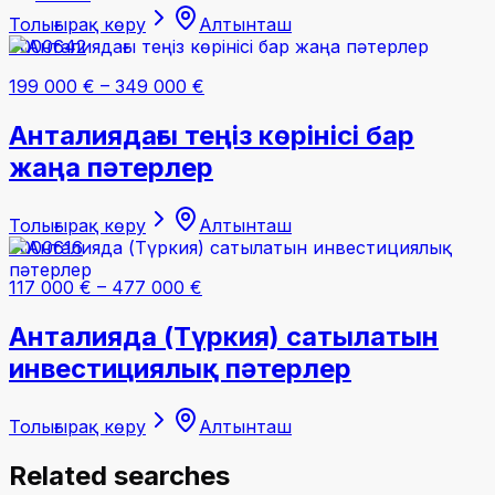
Толығырақ көру
Алтынташ
#000642
199 000 €
–
349 000 €
Анталиядағы теңіз көрінісі бар
жаңа пәтерлер
Толығырақ көру
Алтынташ
#000616
117 000 €
–
477 000 €
Анталияда (Түркия) сатылатын
инвестициялық пәтерлер
Толығырақ көру
Алтынташ
Related searches