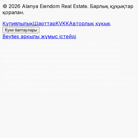
©
2026
Alanya Eiendom Real Estate
.
Барлық құқықтар
қорғалған.
Құпиялылық
Шарттар
KVKK
Авторлық құқық
Куки баптаулары
Beyties арқылы жұмыс істейді
Under Law No. 5846 on Intellectual and Artistic Works
:
All content on this
website (including text, images, graphics, logos, icons, audio and video
files, data compilations, and software) is the property of ALANYA
EIENDOM EMLAK SERVIS HIZMETLERI TURIZM INSAAT SANAYI VE
TICARET LIMITED SIRKETI (Alanya Eiendom) and is protected under the
Turkish Law on Intellectual and Artistic Works No. 5846. Copying,
reproducing, distributing, publishing, modifying, or otherwise using these
materials without prior written permission is strictly prohibited. Legal
action will be taken against unauthorized use.