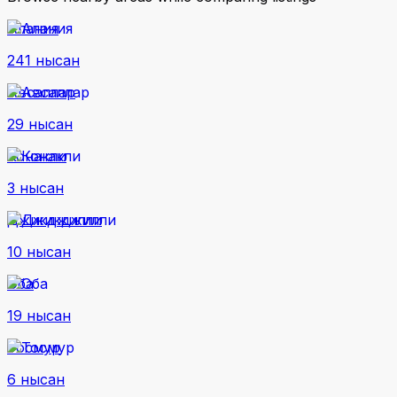
Алания
241 нысан
Авсаллар
29 нысан
Конакли
3 нысан
Джикджилли
10 нысан
Оба
19 нысан
Тосмур
6 нысан