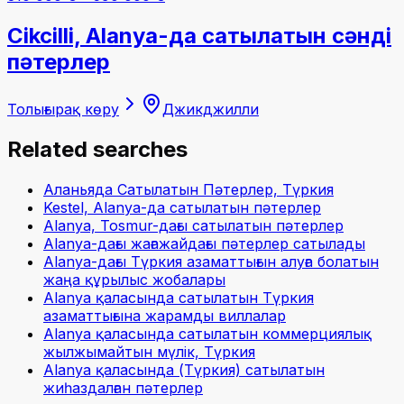
Cikcilli, Alanya-да сатылатын сәнді
пәтерлер
Толығырақ көру
Джикджилли
Related searches
Аланьяда Сатылатын Пәтерлер, Түркия
Kestel, Alanya-да сатылатын пәтерлер
Alanya, Tosmur-дағы сатылатын пәтерлер
Alanya-дағы жағажайдағы пәтерлер сатылады
Alanya-дағы Түркия азаматтығын алуға болатын
жаңа құрылыс жобалары
Alanya қаласында сатылатын Түркия
азаматтығына жарамды виллалар
Alanya қаласында сатылатын коммерциялық
жылжымайтын мүлік, Түркия
Alanya қаласында (Түркия) сатылатын
жиһаздалған пәтерлер