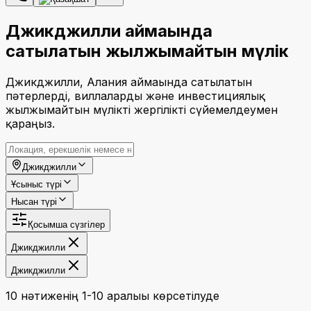
Джикджилли аймағында
сатылатын жылжымайтын мүлік
Джикджилли, Алания аймағында сатылатын
пәтерлерді, виллаларды және инвестициялық
жылжымайтын мүлікті жергілікті сүйемелдеумен
қараңыз.
Джикджилли
Ұсыныс түрі
Нысан түрі
Қосымша сүзгілер
Джикджилли
Джикджилли
10 нәтиженің 1-10 аралығы көрсетілуде