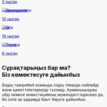
3 нысан
Джикджилли
10 нысан
Оба
19 нысан
Тосмур
6 нысан
Сұрақтарыңыз бар ма?
Біз көмектесуге дайынбыз
Біздің тәжірибелі команда сіздің тіліңізде сөйлейді
және қажеттіліктеріңізді түсінеді. Арманыңыздағы
үйді немесе инвестициялық мүмкіндікті іздесеңіз де,
біз сізге әр қадамда бағыт беруге дайынбыз.