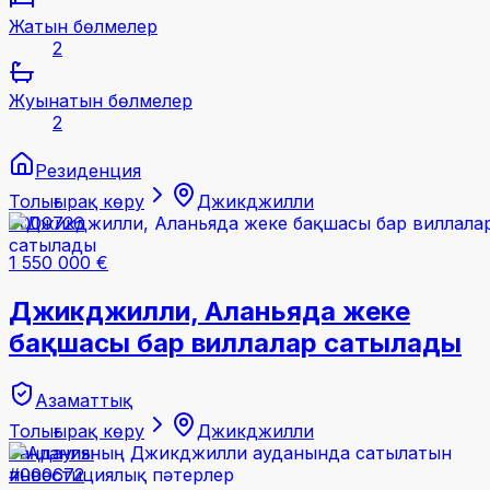
Жатын бөлмелер
2
Жуынатын бөлмелер
2
Резиденция
Толығырақ көру
Джикджилли
#000726
1 550 000 €
Джикджилли, Аланьяда жеке
бақшасы бар виллалар сатылады
Азаматтық
Толығырақ көру
Джикджилли
Таңдаулы
#000672