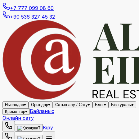
+7 777 099 08 60
+90 536 327 45 32
Нысандар
▾
Орындар
▾
Сатып алу / Сату
▾
Блог
▾
Біз туралы
▾
Байланыс
Қызметтер
▾
Онлайн сату
Кіру
₸
₸