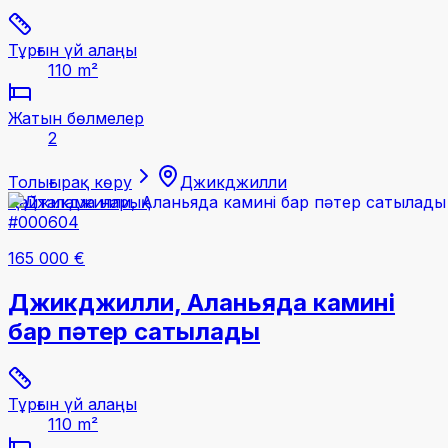
Тұрғын үй алаңы
110 m²
Жатын бөлмелер
2
Толығырақ көру
Джикджилли
Қайталама нарық
#000604
165 000 €
Джикджилли, Аланьяда камині
бар пәтер сатылады
Тұрғын үй алаңы
110 m²