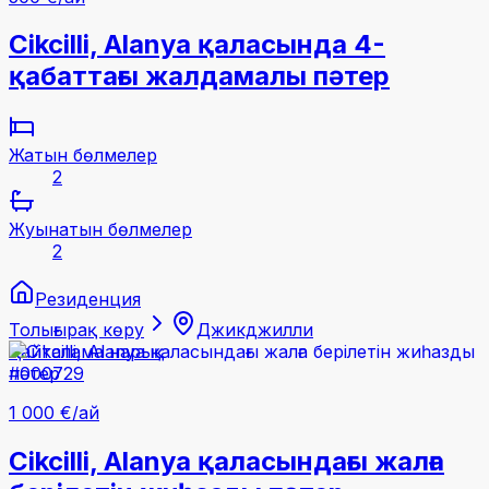
Cikcilli, Alanya қаласында 4-
қабаттағы жалдамалы пәтер
Жатын бөлмелер
2
Жуынатын бөлмелер
2
Резиденция
Толығырақ көру
Джикджилли
Қайталама нарық
#000729
1 000 €
/ай
Cikcilli, Alanya қаласындағы жалға