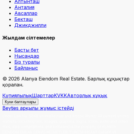
Алтынташ
Анталия
Авсаллар
Бекташ
Джикджилли
Жылдам сілтемелер
Басты бет
Нысандар
Біз туралы
Байланыс
©
2026
Alanya Eiendom Real Estate
.
Барлық құқықтар
қорғалған.
Құпиялылық
Шарттар
KVKK
Авторлық құқық
Куки баптаулары
Beyties арқылы жұмыс істейді
Under Law No. 5846 on Intellectual and Artistic Works
:
All content on this
website (including text, images, graphics, logos, icons, audio and video
files, data compilations, and software) is the property of ALANYA
EIENDOM EMLAK SERVIS HIZMETLERI TURIZM INSAAT SANAYI VE