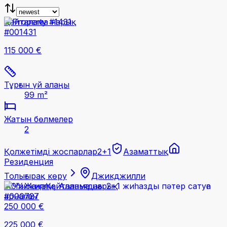
Қайталама нарық
#001431
115 000 €
Тұрғын үй алаңы
99 m²
Жатын бөлмелер
2
Қолжетімді жоспарлар
2+1
Азаматтық
Резиденция
Толығырақ көру
Джикджилли
-
10
%
Жаңа
Қайталама нарық
#000727
250 000 €
225 000 €