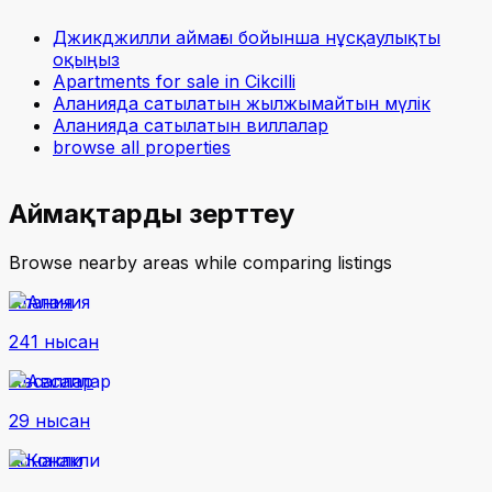
Джикджилли аймағы бойынша нұсқаулықты
оқыңыз
Apartments for sale in Cikcilli
Аланияда сатылатын жылжымайтын мүлік
Аланияда сатылатын виллалар
browse all properties
Аймақтарды зерттеу
Browse nearby areas while comparing listings
Алания
241 нысан
Авсаллар
29 нысан
Конакли