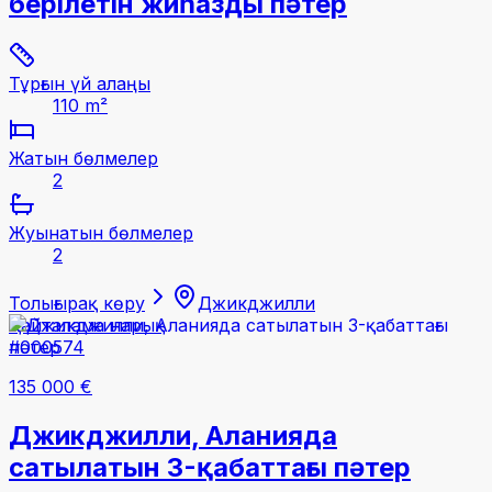
берілетін жиһазды пәтер
Тұрғын үй алаңы
110 m²
Жатын бөлмелер
2
Жуынатын бөлмелер
2
Толығырақ көру
Джикджилли
Қайталама нарық
#000574
135 000 €
Джикджилли, Аланияда
сатылатын 3-қабаттағы пәтер