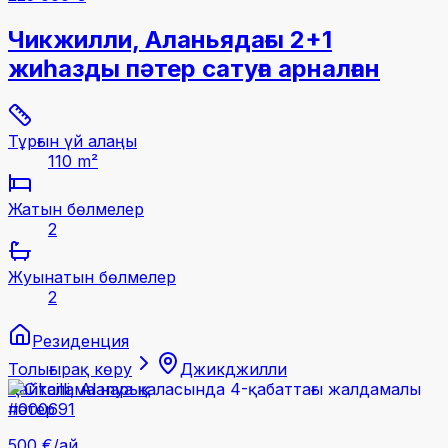
Чикжилли, Аланьядағы 2+1
жиһазды пәтер сатуға арналған
Тұрғын үй алаңы
110 m²
Жатын бөлмелер
2
Жуынатын бөлмелер
2
Резиденция
Толығырақ көру
Джикджилли
Қайталама нарық
#000691
500 €
/ай