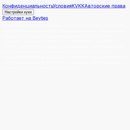
Конфиденциальность
Условия
KVKK
Авторские права
Настройки куки
Работает на Beyties
Under Law No. 5846 on Intellectual and Artistic Works
:
All content on this
website (including text, images, graphics, logos, icons, audio and video
files, data compilations, and software) is the property of ALANYA
EIENDOM EMLAK SERVIS HIZMETLERI TURIZM INSAAT SANAYI VE
TICARET LIMITED SIRKETI (Alanya Eiendom) and is protected under the
Turkish Law on Intellectual and Artistic Works No. 5846. Copying,
reproducing, distributing, publishing, modifying, or otherwise using these
materials without prior written permission is strictly prohibited. Legal
action will be taken against unauthorized use.