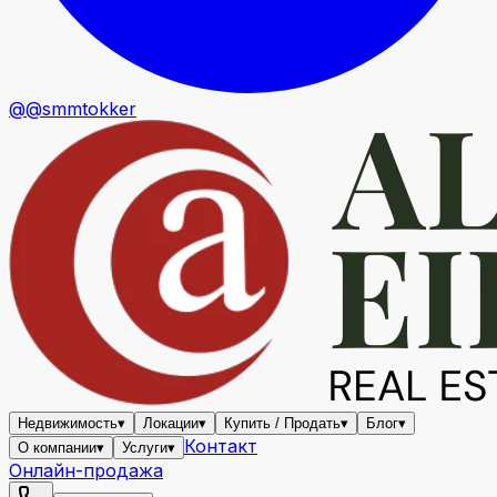
@@smmtokker
Недвижимость
▾
Локации
▾
Купить / Продать
▾
Блог
▾
Контакт
О компании
▾
Услуги
▾
Онлайн-продажа