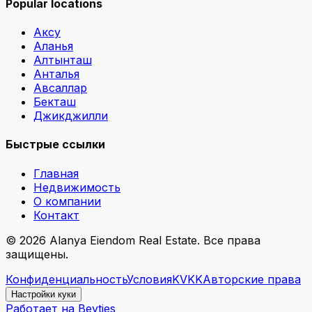
Popular locations
Аксу
Аланья
Алтынташ
Анталья
Авсаллар
Бекташ
Джикджилли
Быстрые ссылки
Главная
Недвижимость
О компании
Контакт
©
2026
Alanya Eiendom Real Estate
.
Все права
защищены.
Конфиденциальность
Условия
KVKK
Авторские права
Настройки куки
Работает на Beyties