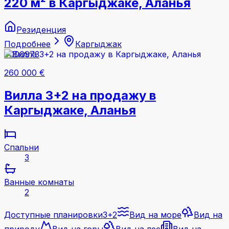
220 м² в Каргыджаке, Аланья
Резиденция
Подробнее
Каргыджак
#000973
260 000 €
Вилла 3+2 на продажу в
Каргыджаке, Аланья
Спальни
3
Ванные комнаты
2
Доступные планировки
3+2
Вид на море
Вид на
природу
Вид на горы
Вид на лес
Вид на