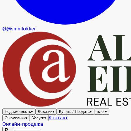
@@smmtokker
Недвижимость
▾
Локации
▾
Купить / Продать
▾
Блог
▾
Контакт
О компании
▾
Услуги
▾
Онлайн-продажа