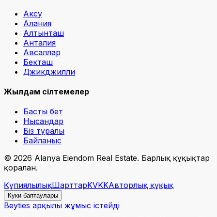
Аксу
Алания
Алтынташ
Анталия
Авсаллар
Бекташ
Джикджилли
Жылдам сілтемелер
Басты бет
Нысандар
Біз туралы
Байланыс
©
2026
Alanya Eiendom Real Estate
.
Барлық құқықтар
қорғалған.
Құпиялылық
Шарттар
KVKK
Авторлық құқық
Куки баптаулары
Beyties арқылы жұмыс істейді