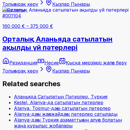
Толығырақ көру
Кызлар Пынары
Таңдаулы
#001104
160 000 €
–
375 000 €
Орталық Аланьяда сатылатын
ақылды үй пәтерлері
Резиденция
Несие
Қысқа мерзімді жалға беру
Толығырақ көру
Кызлар Пынары
Related searches
Аланьяда Сатылатын Пәтерлер, Түркия
Kestel, Alanya-да сатылатын пәтерлер
Alanya, Tosmur-дағы сатылатын пәтерлер
Alanya-дағы жағажайдағы пәтерлер сатылады
Alanya-дағы Түркия азаматтығын алуға болатын
жаңа құрылыс жобалары