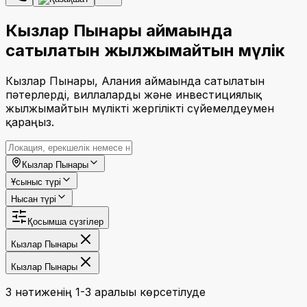
Кызлар Пынары аймағында
сатылатын жылжымайтын мүлік
Кызлар Пынары, Алания аймағында сатылатын
пәтерлерді, виллаларды және инвестициялық
жылжымайтын мүлікті жергілікті сүйемелдеумен
қараңыз.
Кызлар Пынары
Ұсыныс түрі
Нысан түрі
Қосымша сүзгілер
Кызлар Пынары
Кызлар Пынары
3 нәтиженің 1-3 аралығы көрсетілуде