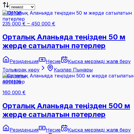
#001106
235 000 €
–
450 000 €
Орталық Аланьяда теңізден 50 м
жерде сатылатын пәтерлер
Резиденция
Несие
Қысқа мерзімді жалға беру
Толығырақ көру
Кызлар Пынары
Таңдаулы
#001105
160 000 €
Орталық Аланьяда теңізден 500 м
жерде сатылатын пәтерлер
Резиденция
Несие
Қысқа мерзімді жалға беру