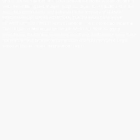
Under Law No. 5846 on Intellectual and Artistic Works
:
All content on this
website (including text, images, graphics, logos, icons, audio and video
files, data compilations, and software) is the property of ALANYA
EIENDOM EMLAK SERVIS HIZMETLERI TURIZM INSAAT SANAYI VE
TICARET LIMITED SIRKETI (Alanya Eiendom) and is protected under the
Turkish Law on Intellectual and Artistic Works No. 5846. Copying,
reproducing, distributing, publishing, modifying, or otherwise using these
materials without prior written permission is strictly prohibited. Legal
action will be taken against unauthorized use.