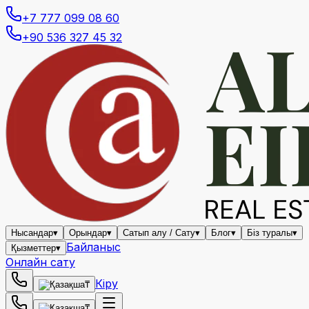
+7 777 099 08 60
+90 536 327 45 32
Нысандар
▾
Орындар
▾
Сатып алу / Сату
▾
Блог
▾
Біз туралы
▾
Байланыс
Қызметтер
▾
Онлайн сату
Кіру
₸
₸