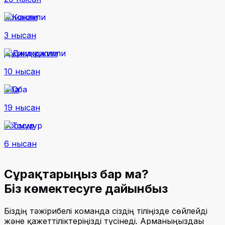
Конакли
3 нысан
Джикджилли
10 нысан
Оба
19 нысан
Тосмур
6 нысан
Сұрақтарыңыз бар ма?
Біз көмектесуге дайынбыз
Біздің тәжірибелі команда сіздің тіліңізде сөйлейді
және қажеттіліктеріңізді түсінеді. Арманыңыздағы