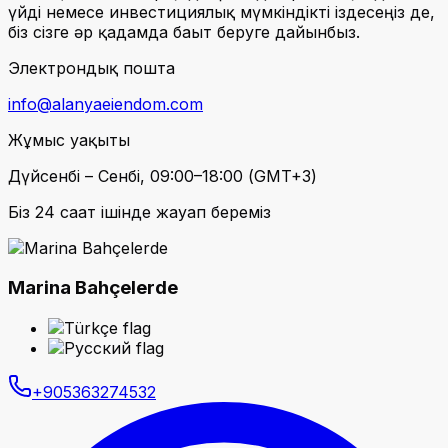
үйді немесе инвестициялық мүмкіндікті іздесеңіз де,
біз сізге әр қадамда бағыт беруге дайынбыз.
Электрондық пошта
info@alanyaeiendom.com
Жұмыс уақыты
Дүйсенбі – Сенбі, 09:00–18:00 (GMT+3)
Біз 24 сағат ішінде жауап береміз
Marina Bahçelerde
+905363274532