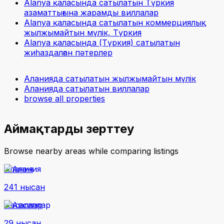
Alanya қаласында сатылатын Түркия
азаматтығына жарамды виллалар
Alanya қаласында сатылатын коммерциялық
жылжымайтын мүлік, Түркия
Alanya қаласында (Түркия) сатылатын
жиһаздалған пәтерлер
Аланияда сатылатын жылжымайтын мүлік
Аланияда сатылатын виллалар
browse all properties
Аймақтарды зерттеу
Browse nearby areas while comparing listings
Алания
241 нысан
Авсаллар
29 нысан