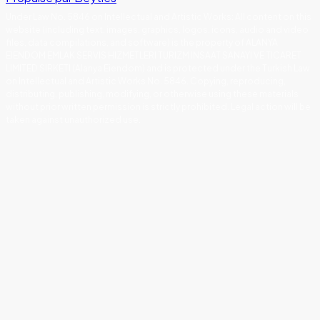
Under Law No. 5846 on Intellectual and Artistic Works
:
All content on this
website (including text, images, graphics, logos, icons, audio and video
files, data compilations, and software) is the property of ALANYA
EIENDOM EMLAK SERVIS HIZMETLERI TURIZM INSAAT SANAYI VE TICARET
LIMITED SIRKETI (Alanya Eiendom) and is protected under the Turkish Law
on Intellectual and Artistic Works No. 5846. Copying, reproducing,
distributing, publishing, modifying, or otherwise using these materials
without prior written permission is strictly prohibited. Legal action will be
taken against unauthorized use.