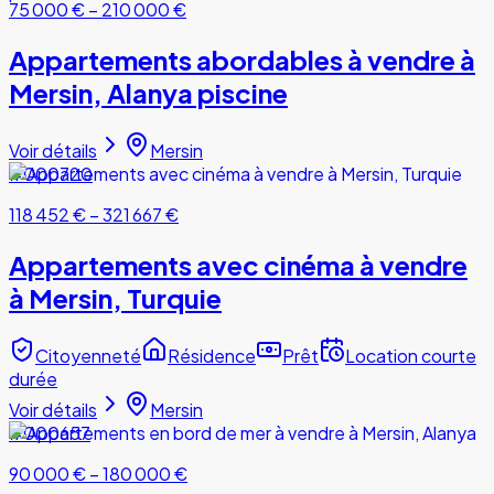
75 000 €
–
210 000 €
Appartements abordables à vendre à
Mersin, Alanya piscine
Voir détails
Mersin
#000720
118 452 €
–
321 667 €
Appartements avec cinéma à vendre
à Mersin, Turquie
Citoyenneté
Résidence
Prêt
Location courte
durée
Voir détails
Mersin
#000657
90 000 €
–
180 000 €