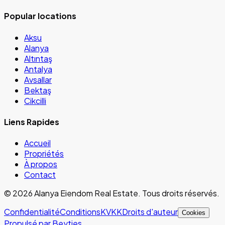
Popular locations
Aksu
Alanya
Altıntaş
Antalya
Avsallar
Bektaş
Cikcilli
Liens Rapides
Accueil
Propriétés
À propos
Contact
©
2026
Alanya Eiendom Real Estate
.
Tous droits réservés.
Confidentialité
Conditions
KVKK
Droits d'auteur
Cookies
Propulsé par Beyties