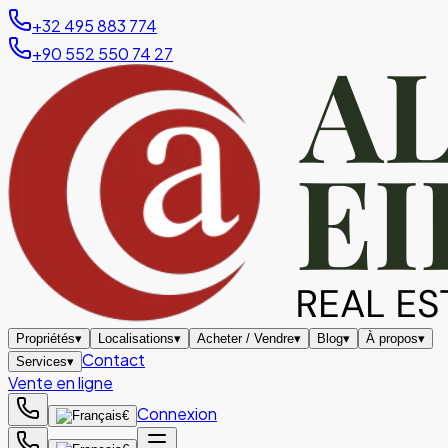
+32 495 883 774
+90 552 550 74 27
Propriétés
▾
Localisations
▾
Acheter / Vendre
▾
Blog
▾
À propos
▾
Contact
Services
▾
Vente en ligne
Connexion
€