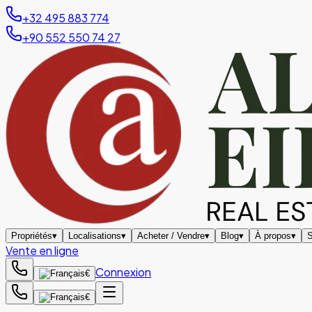
+32 495 883 774
+90 552 550 74 27
Propriétés
▾
Localisations
▾
Acheter / Vendre
▾
Blog
▾
À propos
▾
S
Vente en ligne
Connexion
€
€