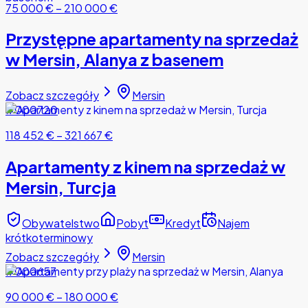
75 000 €
–
210 000 €
Przystępne apartamenty na sprzedaż
w Mersin, Alanya z basenem
Zobacz szczegóły
Mersin
#000720
118 452 €
–
321 667 €
Apartamenty z kinem na sprzedaż w
Mersin, Turcja
Obywatelstwo
Pobyt
Kredyt
Najem
krótkoterminowy
Zobacz szczegóły
Mersin
#000657
90 000 €
–
180 000 €