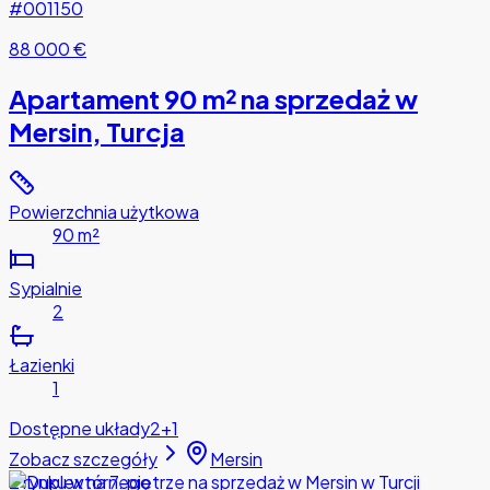
#001150
88 000 €
Apartament 90 m² na sprzedaż w
Mersin, Turcja
Powierzchnia użytkowa
90 m²
Sypialnie
2
Łazienki
1
Dostępne układy
2+1
Zobacz szczegóły
Mersin
Z rynku wtórnego