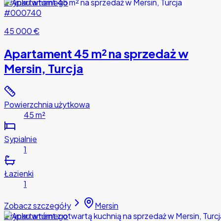
Z rynku wtórnego
#000740
45 000 €
Apartament 45 m² na sprzedaż w
Mersin, Turcja
Powierzchnia użytkowa
45 m²
Sypialnie
1
Łazienki
1
Zobacz szczegóły
Mersin
Z rynku wtórnego