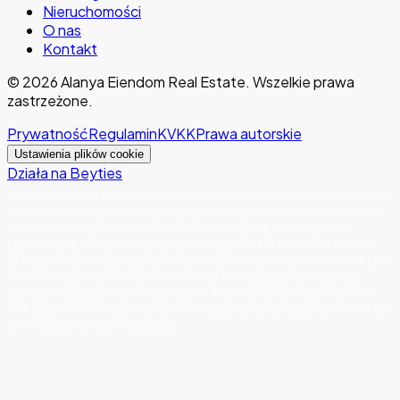
Nieruchomości
O nas
Kontakt
©
2026
Alanya Eiendom Real Estate
.
Wszelkie prawa
zastrzeżone.
Prywatność
Regulamin
KVKK
Prawa autorskie
Ustawienia plików cookie
Działa na Beyties
Under Law No. 5846 on Intellectual and Artistic Works
:
All content on this
website (including text, images, graphics, logos, icons, audio and video
files, data compilations, and software) is the property of ALANYA
EIENDOM EMLAK SERVIS HIZMETLERI TURIZM INSAAT SANAYI VE TICARET
LIMITED SIRKETI (Alanya Eiendom) and is protected under the Turkish Law
on Intellectual and Artistic Works No. 5846. Copying, reproducing,
distributing, publishing, modifying, or otherwise using these materials
without prior written permission is strictly prohibited. Legal action will be
taken against unauthorized use.