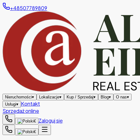
+48507789809
Nieruchomości
▾
Lokalizacje
▾
Kup / Sprzedaj
▾
Blog
▾
O nas
▾
Kontakt
Usługi
▾
Sprzedaż online
Zaloguj się
€
€