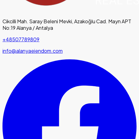
Cikcilli Mah. Saray Beleni Mevki, Azakoğlu Cad. Mayn APT
No:19 Alanya / Antalya
+48507789809
info@alanyaeiendom.com