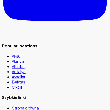
Popular locations
Aksu
Alanya
Altıntaş
Antalya
Avsallar
Bektaş
Cikcilli
Szybkie linki
Strona główna