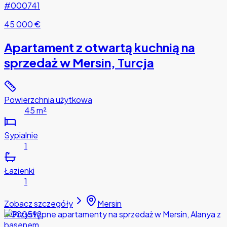
#000741
45 000 €
Apartament z otwartą kuchnią na
sprzedaż w Mersin, Turcja
Powierzchnia użytkowa
45 m²
Sypialnie
1
Łazienki
1
Zobacz szczegóły
Mersin
#000592