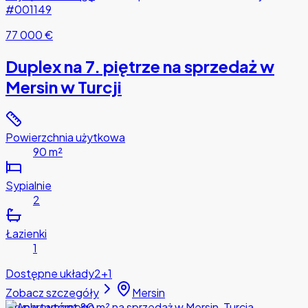
#001149
77 000 €
Duplex na 7. piętrze na sprzedaż w
Mersin w Turcji
Powierzchnia użytkowa
90 m²
Sypialnie
2
Łazienki
1
Dostępne układy
2+1
Zobacz szczegóły
Mersin
Z rynku wtórnego