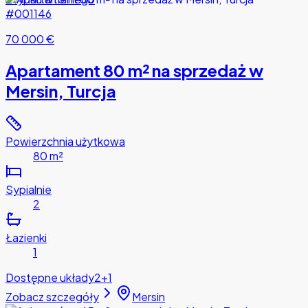
#001146
70 000 €
Apartament 80 m² na sprzedaż w
Mersin, Turcja
Powierzchnia użytkowa
80 m²
Sypialnie
2
Łazienki
1
Dostępne układy
2+1
Zobacz szczegóły
Mersin