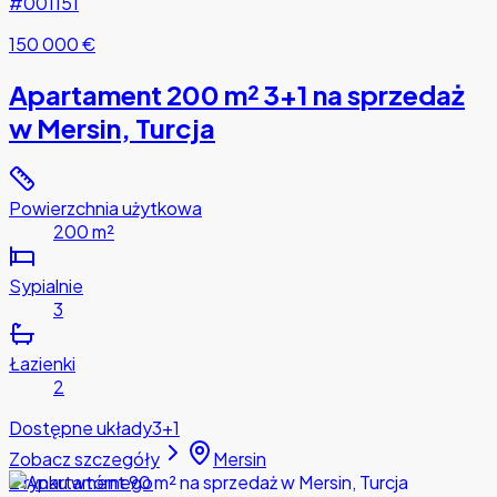
#001151
150 000 €
Apartament 200 m² 3+1 na sprzedaż
w Mersin, Turcja
Powierzchnia użytkowa
200 m²
Sypialnie
3
Łazienki
2
Dostępne układy
3+1
Zobacz szczegóły
Mersin
Z rynku wtórnego