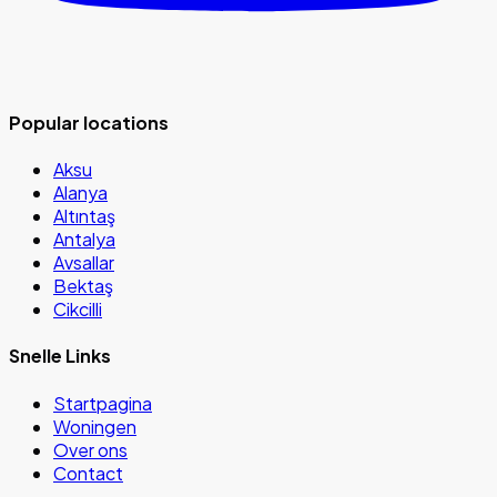
Popular locations
Aksu
Alanya
Altıntaş
Antalya
Avsallar
Bektaş
Cikcilli
Snelle Links
Startpagina
Woningen
Over ons
Contact