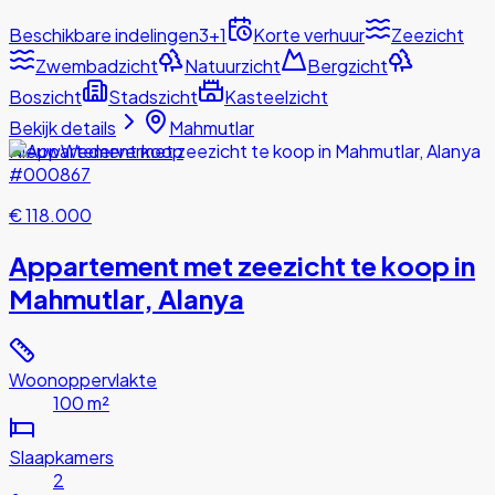
Beschikbare indelingen
3+1
Korte verhuur
Zeezicht
Zwembadzicht
Natuurzicht
Bergzicht
Boszicht
Stadszicht
Kasteelzicht
Bekijk details
Mahmutlar
Nieuw
Wederverkoop
#000867
€ 118.000
Appartement met zeezicht te koop in
Mahmutlar, Alanya
Woonoppervlakte
100 m²
Slaapkamers
2