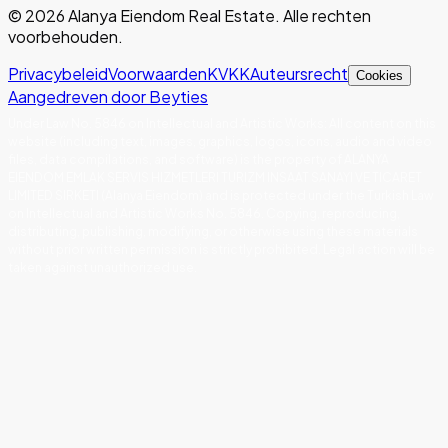
©
2026
Alanya Eiendom Real Estate
.
Alle rechten
voorbehouden.
Privacybeleid
Voorwaarden
KVKK
Auteursrecht
Cookies
Aangedreven door Beyties
Under Law No. 5846 on Intellectual and Artistic Works
:
All content on this
website (including text, images, graphics, logos, icons, audio and video
files, data compilations, and software) is the property of ALANYA
EIENDOM EMLAK SERVIS HIZMETLERI TURIZM INSAAT SANAYI VE TICARET
LIMITED SIRKETI (Alanya Eiendom) and is protected under the Turkish Law
on Intellectual and Artistic Works No. 5846. Copying, reproducing,
distributing, publishing, modifying, or otherwise using these materials
without prior written permission is strictly prohibited. Legal action will be
taken against unauthorized use.