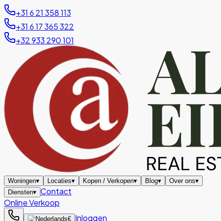
+31 6 21 358 113
+31 6 17 365 322
+32 933 290 101
Woningen
▾
Locaties
▾
Kopen / Verkopen
▾
Blog
▾
Over ons
▾
Contact
Diensten
▾
Online Verkoop
Inloggen
€