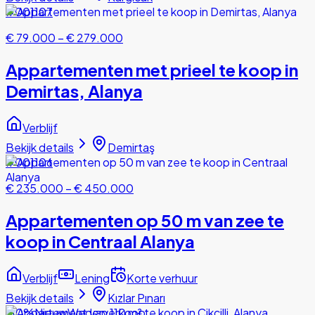
#001107
€ 79.000
–
€ 279.000
Appartementen met prieel te koop in
Demirtas, Alanya
Verblijf
Bekijk details
Demirtaş
#001106
€ 235.000
–
€ 450.000
Appartementen op 50 m van zee te
koop in Centraal Alanya
Verblijf
Lening
Korte verhuur
Bekijk details
Kızlar Pınarı
-
10
%
Nieuw
Wederverkoop