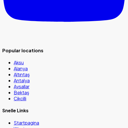
Popular locations
Aksu
Alanya
Altıntaş
Antalya
Avsallar
Bektaş
Cikcilli
Snelle Links
Startpagina