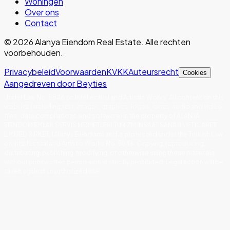
Woningen
Over ons
Contact
©
2026
Alanya Eiendom Real Estate
.
Alle rechten
voorbehouden.
Privacybeleid
Voorwaarden
KVKK
Auteursrecht
Cookies
Aangedreven door Beyties
Under Law No. 5846 on Intellectual and Artistic Works
:
All content on this
website (including text, images, graphics, logos, icons, audio and video
files, data compilations, and software) is the property of ALANYA
EIENDOM EMLAK SERVIS HIZMETLERI TURIZM INSAAT SANAYI VE TICARET
LIMITED SIRKETI (Alanya Eiendom) and is protected under the Turkish Law
on Intellectual and Artistic Works No. 5846. Copying, reproducing,
distributing, publishing, modifying, or otherwise using these materials
without prior written permission is strictly prohibited. Legal action will be
taken against unauthorized use.