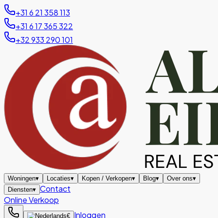
+31 6 21 358 113
+31 6 17 365 322
+32 933 290 101
Woningen
▾
Locaties
▾
Kopen / Verkopen
▾
Blog
▾
Over ons
▾
Contact
Diensten
▾
Online Verkoop
Inloggen
€