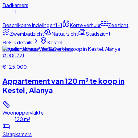
Badkamers
1
Beschikbare indelingen
1+1
Korte verhuur
Zeezicht
Zwembadzicht
Natuurzicht
Stadszicht
Bekijk details
Kestel
Uitgelicht
Nieuw
Wederverkoop
#000721
€ 125.000
Appartement van 120 m² te koop in
Kestel, Alanya
Woonoppervlakte
120 m²
Slaapkamers