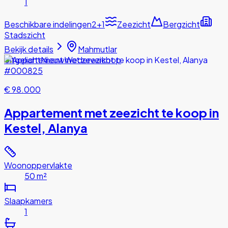
1
Beschikbare indelingen
2+1
Zeezicht
Bergzicht
Stadszicht
Bekijk details
Mahmutlar
Uitgelicht
Nieuw
Wederverkoop
#000825
€ 98.000
Appartement met zeezicht te koop in
Kestel, Alanya
Woonoppervlakte
50 m²
Slaapkamers
1