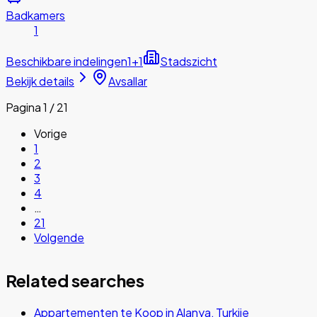
Badkamers
1
Beschikbare indelingen
1+1
Stadszicht
Bekijk details
Avsallar
Pagina 1 / 21
Vorige
1
2
3
4
…
21
Volgende
Related searches
Appartementen te Koop in Alanya, Turkije