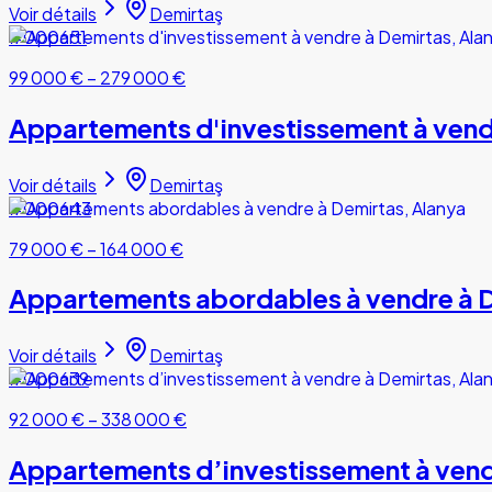
Voir détails
Demirtaş
#000651
99 000 €
–
279 000 €
Appartements d'investissement à vend
Voir détails
Demirtaş
#000643
79 000 €
–
164 000 €
Appartements abordables à vendre à D
Voir détails
Demirtaş
#000639
92 000 €
–
338 000 €
Appartements d’investissement à vend