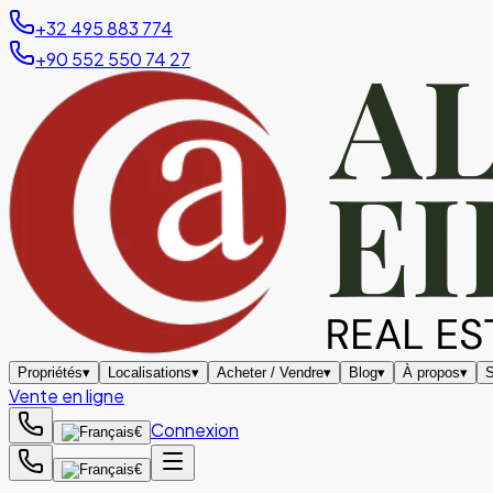
+32 495 883 774
+90 552 550 74 27
Propriétés
▾
Localisations
▾
Acheter / Vendre
▾
Blog
▾
À propos
▾
S
Vente en ligne
Connexion
€
€