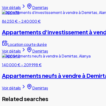
Voir détails
Demirtaş
#000638
86 250 €
–
240 000 €
Appartements d'investissement à vend
Location courte durée
Voir détails
Demirtaş
#000542
140 000 €
–
209 998 €
Appartements neufs à vendre à Demirt
Voir détails
Demirtaş
Related searches