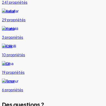
241 propriétés
Avsallar
29 propriétés
Konaklı
3 propriétés
Cikcilli
10 propriétés
Oba
19 propriétés
Tosmur
6 propriétés
Des questions ?