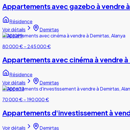
Appartements avec gazebo à vendre à
Résidence
Voir détails
Demirtaş
#001099
80 000 €
–
245 000 €
Appartements avec cinéma à vendre à 
Résidence
Voir détails
Demirtaş
#000603
70 000 €
–
190 000 €
Appartements d'investissement à vend
Voir détails
Demirtaş