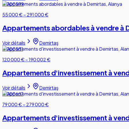
#000599
55 000 €
–
291 000 €
Appartements abordables à vendre à D
Voir détails
Demirtaş
#000551
120 000 €
–
190 002 €
Appartements d'investissement à vend
Voir détails
Demirtaş
#000667
79 000 €
–
279 000 €
Appartements d'investissement à vend