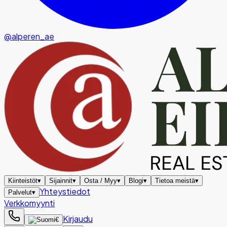
@alperen_ae
Kiinteistöt
▾
Sijainnit
▾
Osta / Myy
▾
Blogi
▾
Tietoa meistä
▾
Yhteystiedot
Palvelut
▾
Verkkomyynti
Kirjaudu
€