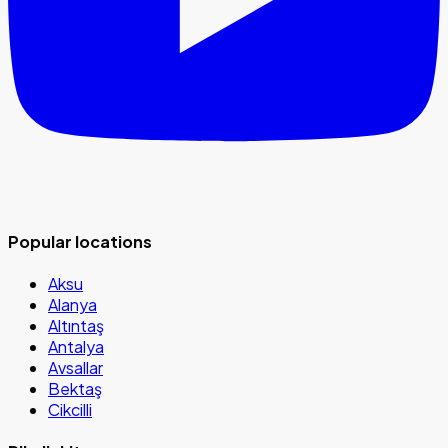
Popular locations
Aksu
Alanya
Altıntaş
Antalya
Avsallar
Bektaş
Cikcilli