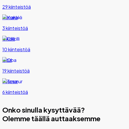
29 kiinteistöä
Konaklı
3 kiinteistöä
Cikcilli
10 kiinteistöä
Oba
19 kiinteistöä
Tosmur
6 kiinteistöä
Onko sinulla kysyttävää?
Olemme täällä auttaaksemme