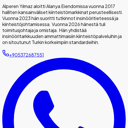
Alperen Yılmaz aloitti Alanya Eiendomissa vuonna 2017
halliten kansainväliset kiinteistömarkkinat perusteellisesti.
Vuonna 2023 hän suoritti tutkinnot insinööritieteessä ja
kiinteistöjohtamisessa. Vuonna 2026 hänestä tuli
toimitusjohtaja ja omistaja. Hän yhdistää
insinööritarkkuuden ammattimaisiin kiinteistöpalveluihin ja
on sitoutunut Turkin korkeimpiin standardeihin.
+905372687551