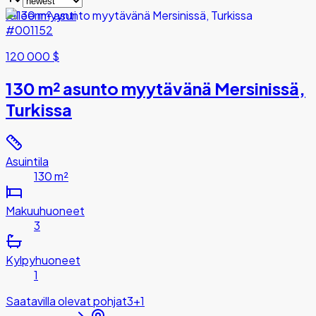
Jälleenmyynti
#001152
120 000 $
130 m² asunto myytävänä Mersinissä,
Turkissa
Asuintila
130 m²
Makuuhuoneet
3
Kylpyhuoneet
1
Saatavilla olevat pohjat
3+1