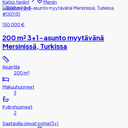
Katso tiedot
Mersin
Jälleenmyynti
#001151
150 000 €
200 m² 3+1-asunto myytävänä
Mersinissä, Turkissa
Asuintila
200 m²
Makuuhuoneet
3
Kylpyhuoneet
2
Saatavilla olevat pohjat
3+1