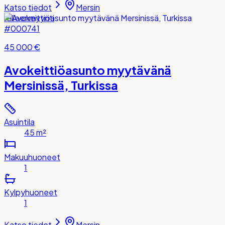
Katso tiedot
Mersin
Jälleenmyynti
#000741
45 000 €
Avokeittiöasunto myytävänä
Mersinissä, Turkissa
Asuintila
45 m²
Makuuhuoneet
1
Kylpyhuoneet
1
Katso tiedot
Mersin