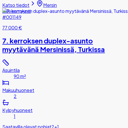
Katso tiedot
Mersin
Jälleenmyynti
#001149
77 000 €
7. kerroksen duplex-asunto
myytävänä Mersinissä, Turkissa
Asuintila
90 m²
Makuuhuoneet
2
Kylpyhuoneet
1
Saatavilla olevat pohjat
2+1