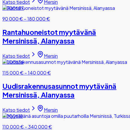
Katso tiedot
Mersin
#000657
90 000 €
–
180 000 €
Rantahuoneistot myytävänä
Mersinissä, Alanyassa
Katso tiedot
Mersin
#000636
115 000 €
–
140 000 €
Uudisrakennusasunnot myytävänä
Mersinissä, Alanyassa
Katso tiedot
Mersin
#000618
110 000 €
–
340 000 €