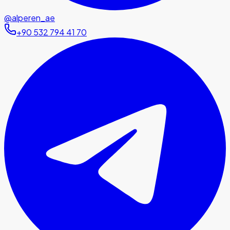
@alperen_ae
+90 532 794 41 70