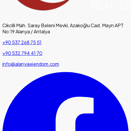
Cikcilli Mah. Saray Beleni Mevki, Azakoğlu Cad. Mayn APT
No:19 Alanya / Antalya
+90 537 268 75 51
+90 532 794 41 70
info@alanyaeiendom.com