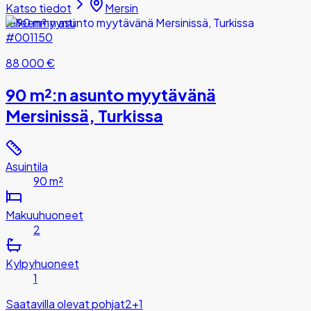
Katso tiedot
Mersin
Jälleenmyynti
#001150
88 000 €
90 m²:n asunto myytävänä
Mersinissä, Turkissa
Asuintila
90 m²
Makuuhuoneet
2
Kylpyhuoneet
1
Saatavilla olevat pohjat
2+1