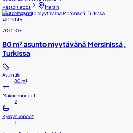
Katso tiedot
Mersin
Jälleenmyynti
#001146
70 000 €
80 m² asunto myytävänä Mersinissä,
Turkissa
Asuintila
80 m²
Makuuhuoneet
2
Kylpyhuoneet
1