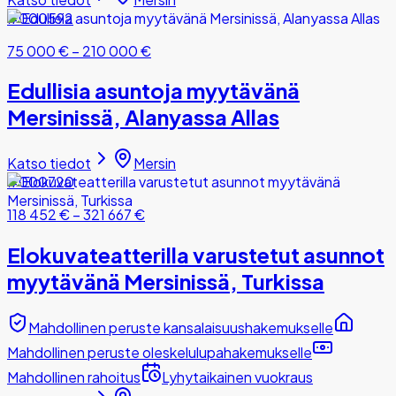
#000592
75 000 €
–
210 000 €
Edullisia asuntoja myytävänä
Mersinissä, Alanyassa Allas
Katso tiedot
Mersin
#000720
118 452 €
–
321 667 €
Elokuvateatterilla varustetut asunnot
myytävänä Mersinissä, Turkissa
Mahdollinen peruste kansalaisuushakemukselle
Mahdollinen peruste oleskelulupahakemukselle
Mahdollinen rahoitus
Lyhytaikainen vuokraus