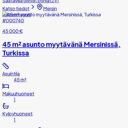
Saatavilla olevat pohjat
2+1
Katso tiedot
Mersin
Jälleenmyynti
#000740
45 000 €
45 m² asunto myytävänä Mersinissä,
Turkissa
Asuintila
45 m²
Makuuhuoneet
1
Kylpyhuoneet
1