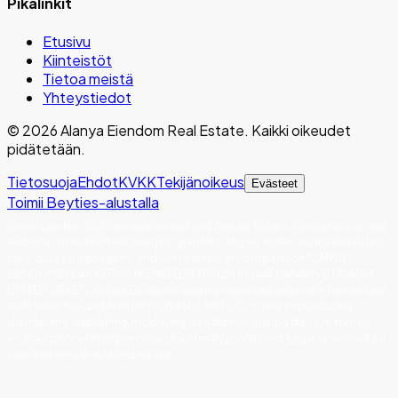
Pikalinkit
Etusivu
Kiinteistöt
Tietoa meistä
Yhteystiedot
©
2026
Alanya Eiendom Real Estate
.
Kaikki oikeudet
pidätetään.
Tietosuoja
Ehdot
KVKK
Tekijänoikeus
Evästeet
Toimii Beyties-alustalla
Under Law No. 5846 on Intellectual and Artistic Works
:
All content on this
website (including text, images, graphics, logos, icons, audio and video
files, data compilations, and software) is the property of ALANYA
EIENDOM EMLAK SERVIS HIZMETLERI TURIZM INSAAT SANAYI VE TICARET
LIMITED SIRKETI (Alanya Eiendom) and is protected under the Turkish Law
on Intellectual and Artistic Works No. 5846. Copying, reproducing,
distributing, publishing, modifying, or otherwise using these materials
without prior written permission is strictly prohibited. Legal action will be
taken against unauthorized use.