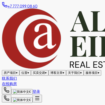
+7 777 099 08 60
房产项目
▾
位置
▾
买卖交易
▾
博客文章
▾
关于我们
▾
服务项目
▾
联系我们
在线购房
登录
€
€