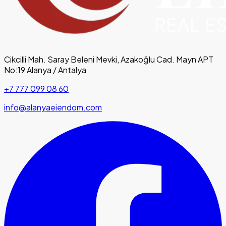
Cikcilli Mah. Saray Beleni Mevki, Azakoğlu Cad. Mayn APT
No:19 Alanya / Antalya
+7 777 099 08 60
info@alanyaeiendom.com