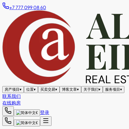
+7 777 099 08 60
房产项目
▾
位置
▾
买卖交易
▾
博客文章
▾
关于我们
▾
服务项目
▾
联系我们
在线购房
登录
€
€