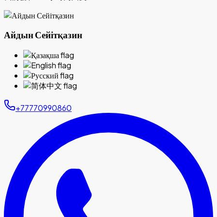
Айдын Сейітқазин
+77770990860