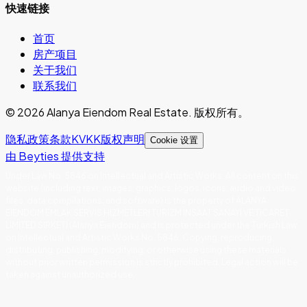
快速链接
首页
房产项目
关于我们
联系我们
©
2026
Alanya Eiendom Real Estate
.
版权所有。
隐私政策
条款
KVKK
版权声明
Cookie 设置
由 Beyties 提供支持
Under Law No. 5846 on Intellectual and Artistic Works
:
All content on this
website (including text, images, graphics, logos, icons, audio and video
files, data compilations, and software) is the property of ALANYA
EIENDOM EMLAK SERVIS HIZMETLERI TURIZM INSAAT SANAYI VE TICARET
LIMITED SIRKETI (Alanya Eiendom) and is protected under the Turkish Law
on Intellectual and Artistic Works No. 5846. Copying, reproducing,
distributing, publishing, modifying, or otherwise using these materials
without prior written permission is strictly prohibited. Legal action will be
taken against unauthorized use.