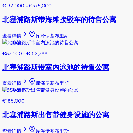
€132,000
–
€375,000
北塞浦路斯带海滩接驳车的待售公寓
查看详情
库泽伊基布里斯
#000670
€87,500
–
€152,788
北塞浦路斯带室内泳池的待售公寓
查看详情
库泽伊基布里斯
#000660
€185,000
北塞浦路斯出售带健身设施的公寓
查看详情
库泽伊基布里斯