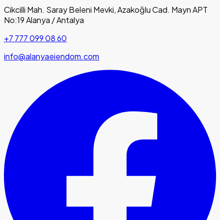
Cikcilli Mah. Saray Beleni Mevki, Azakoğlu Cad. Mayn APT
No:19 Alanya / Antalya
+7 777 099 08 60
info@alanyaeiendom.com