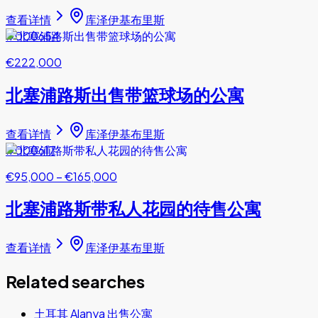
查看详情
库泽伊基布里斯
#000654
€222,000
北塞浦路斯出售带篮球场的公寓
查看详情
库泽伊基布里斯
#000617
€95,000
–
€165,000
北塞浦路斯带私人花园的待售公寓
查看详情
库泽伊基布里斯
Related searches
土耳其 Alanya 出售公寓