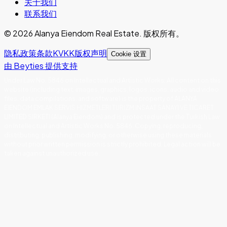
关于我们
联系我们
©
2026
Alanya Eiendom Real Estate
.
版权所有。
隐私政策
条款
KVKK
版权声明
Cookie 设置
由 Beyties 提供支持
Under Law No. 5846 on Intellectual and Artistic Works
:
All content on this
website (including text, images, graphics, logos, icons, audio and video
files, data compilations, and software) is the property of ALANYA
EIENDOM EMLAK SERVIS HIZMETLERI TURIZM INSAAT SANAYI VE TICARET
LIMITED SIRKETI (Alanya Eiendom) and is protected under the Turkish Law
on Intellectual and Artistic Works No. 5846. Copying, reproducing,
distributing, publishing, modifying, or otherwise using these materials
without prior written permission is strictly prohibited. Legal action will be
taken against unauthorized use.