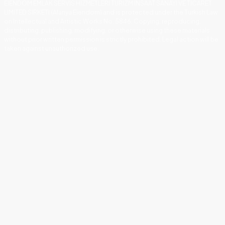
EIENDOM EMLAK SERVIS HIZMETLERI TURIZM INSAAT SANAYI VE TICARET
LIMITED SIRKETI (Alanya Eiendom) and is protected under the Turkish Law
on Intellectual and Artistic Works No. 5846. Copying, reproducing,
distributing, publishing, modifying, or otherwise using these materials
without prior written permission is strictly prohibited. Legal action will be
taken against unauthorized use.