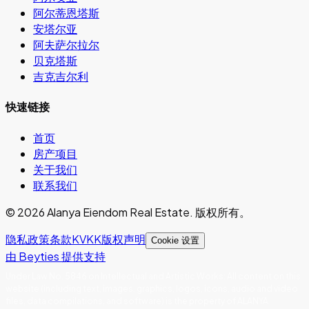
阿尔蒂恩塔斯
安塔尔亚
阿夫萨尔拉尔
贝克塔斯
吉克吉尔利
快速链接
首页
房产项目
关于我们
联系我们
©
2026
Alanya Eiendom Real Estate
.
版权所有。
隐私政策
条款
KVKK
版权声明
Cookie 设置
由 Beyties 提供支持
Under Law No. 5846 on Intellectual and Artistic Works
:
All content on this
website (including text, images, graphics, logos, icons, audio and video
files, data compilations, and software) is the property of ALANYA