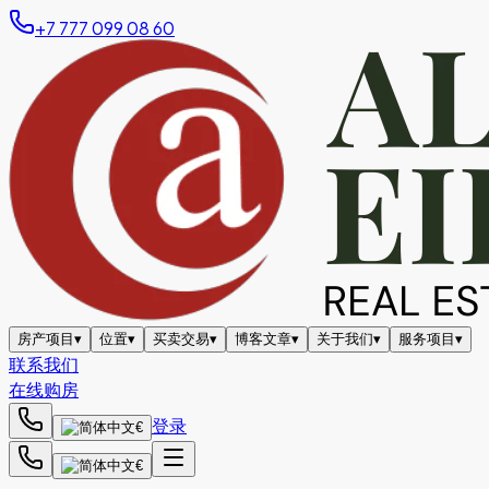
+7 777 099 08 60
房产项目
▾
位置
▾
买卖交易
▾
博客文章
▾
关于我们
▾
服务项目
▾
联系我们
在线购房
登录
€
€