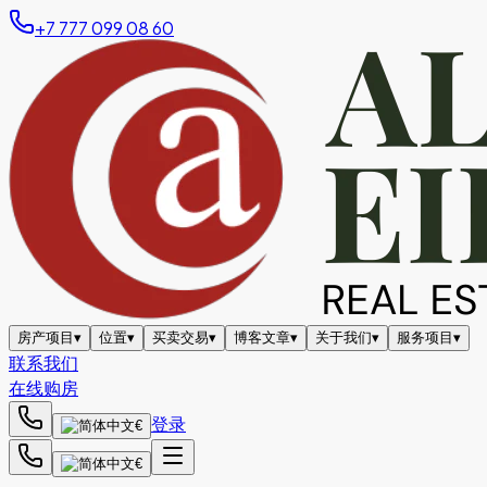
+7 777 099 08 60
房产项目
▾
位置
▾
买卖交易
▾
博客文章
▾
关于我们
▾
服务项目
▾
联系我们
在线购房
登录
€
€