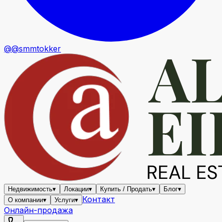
@@smmtokker
Недвижимость
▾
Локации
▾
Купить / Продать
▾
Блог
▾
Контакт
О компании
▾
Услуги
▾
Онлайн-продажа