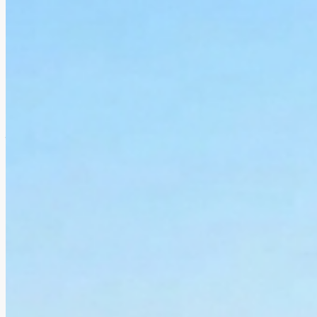
Скоординируйте документы и встречи для Вид
на жительство
Актуальные официальные требования
Документы личности, недвижимости и услуги
Независимая профессиональная консультация
при необходимости
Уточните компетентный орган или
лицензированного поставщика для Вид на
жительство?
+
Есть вопросы?
Мы здесь, чтобы помочь
Наша опытная команда говорит на вашем языке и
понимает ваши потребности. Ищете ли вы дом
своей мечты или инвестиционную возможность,
мы готовы направлять вас на каждом этапе пути.
Эл. почта