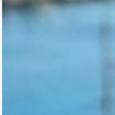
Cikcilli Mah. Saray Beleni Mevki, Azakoğlu Cad. Mayn
APT No:19 Alanya / Antalya
+90 536 327 45 32
+7 903 694 50 19
+7 915 156 05 55
info@alanyaeiendom.com