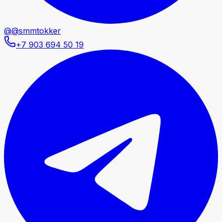
@@smmtokker
+7 903 694 50 19