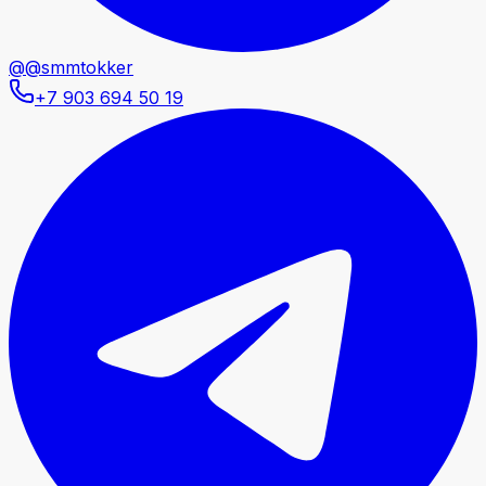
@@smmtokker
+7 903 694 50 19