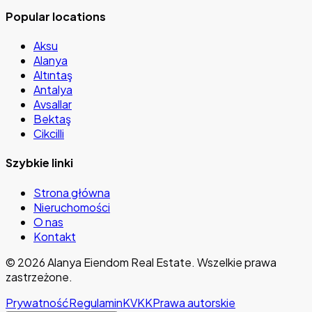
Popular locations
Aksu
Alanya
Altıntaş
Antalya
Avsallar
Bektaş
Cikcilli
Szybkie linki
Strona główna
Nieruchomości
O nas
Kontakt
©
2026
Alanya Eiendom Real Estate
.
Wszelkie prawa
zastrzeżone.
Prywatność
Regulamin
KVKK
Prawa autorskie