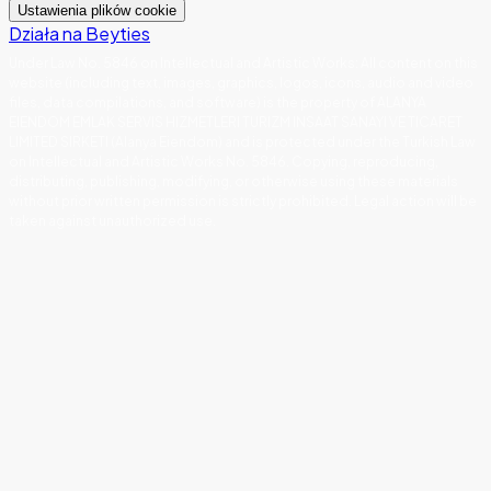
Ustawienia plików cookie
Działa na Beyties
Under Law No. 5846 on Intellectual and Artistic Works
:
All content on this
website (including text, images, graphics, logos, icons, audio and video
files, data compilations, and software) is the property of ALANYA
EIENDOM EMLAK SERVIS HIZMETLERI TURIZM INSAAT SANAYI VE TICARET
LIMITED SIRKETI (Alanya Eiendom) and is protected under the Turkish Law
on Intellectual and Artistic Works No. 5846. Copying, reproducing,
distributing, publishing, modifying, or otherwise using these materials
without prior written permission is strictly prohibited. Legal action will be
taken against unauthorized use.