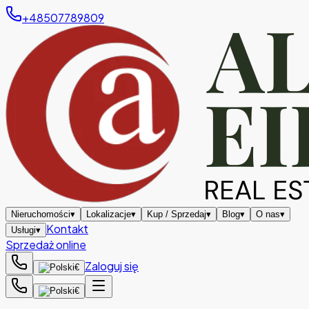
+48507789809
Nieruchomości
▾
Lokalizacje
▾
Kup / Sprzedaj
▾
Blog
▾
O nas
▾
Kontakt
Usługi
▾
Sprzedaż online
Zaloguj się
€
€