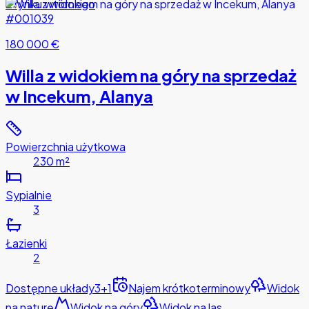
Z rynku wtórnego
#001039
180 000 €
Willa z widokiem na góry na sprzedaż
w Incekum, Alanya
Powierzchnia użytkowa
230 m²
Sypialnie
3
Łazienki
2
Dostępne układy
3+1
Najem krótkoterminowy
Widok
na naturę
Widok na góry
Widok na las