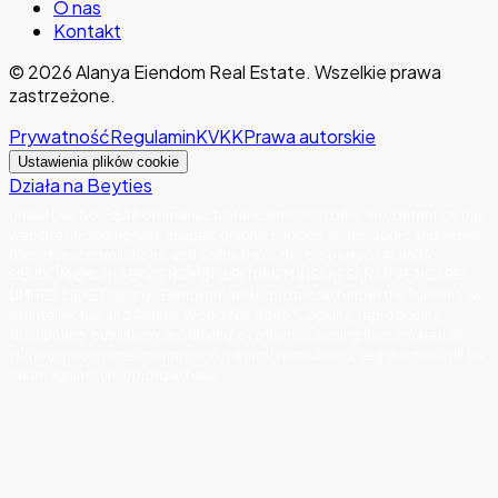
O nas
Kontakt
©
2026
Alanya Eiendom Real Estate
.
Wszelkie prawa
zastrzeżone.
Prywatność
Regulamin
KVKK
Prawa autorskie
Ustawienia plików cookie
Działa na Beyties
Under Law No. 5846 on Intellectual and Artistic Works
:
All content on this
website (including text, images, graphics, logos, icons, audio and video
files, data compilations, and software) is the property of ALANYA
EIENDOM EMLAK SERVIS HIZMETLERI TURIZM INSAAT SANAYI VE TICARET
LIMITED SIRKETI (Alanya Eiendom) and is protected under the Turkish Law
on Intellectual and Artistic Works No. 5846. Copying, reproducing,
distributing, publishing, modifying, or otherwise using these materials
without prior written permission is strictly prohibited. Legal action will be
taken against unauthorized use.