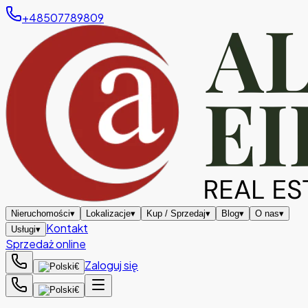
+48507789809
Nieruchomości
▾
Lokalizacje
▾
Kup / Sprzedaj
▾
Blog
▾
O nas
▾
Kontakt
Usługi
▾
Sprzedaż online
Zaloguj się
€
€