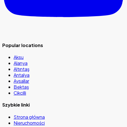
Popular locations
Aksu
Alanya
Altıntaş
Antalya
Avsallar
Bektaş
Cikcilli
Szybkie linki
Strona główna
Nieruchomości