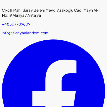
Cikcilli Mah. Saray Beleni Mevki, Azakoğlu Cad. Mayn APT
No:19 Alanya / Antalya
+48507789809
info@alanyaeiendom.com