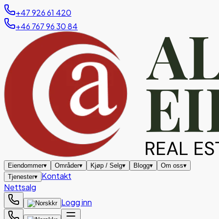
+47 926 61 420
+46 767 96 30 84
Eiendommer
▾
Områder
▾
Kjøp / Selg
▾
Blogg
▾
Om oss
▾
Kontakt
Tjenester
▾
Nettsalg
Logg inn
kr