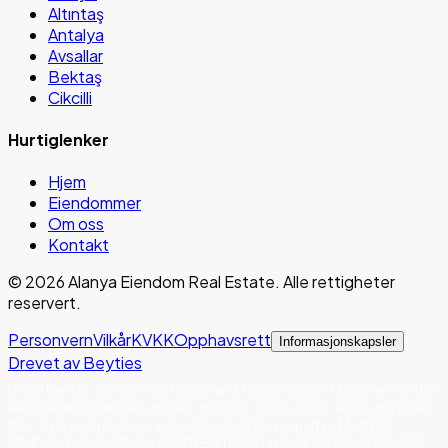
Altıntaş
Antalya
Avsallar
Bektaş
Cikcilli
Hurtiglenker
Hjem
Eiendommer
Om oss
Kontakt
©
2026
Alanya Eiendom Real Estate
.
Alle rettigheter
reservert.
Personvern
Vilkår
KVKK
Opphavsrett
Informasjonskapsler
Drevet av Beyties
Under Law No. 5846 on Intellectual and Artistic Works
:
All content on this
website (including text, images, graphics, logos, icons, audio and video
files, data compilations, and software) is the property of ALANYA
EIENDOM EMLAK SERVIS HIZMETLERI TURIZM INSAAT SANAYI VE TICARET