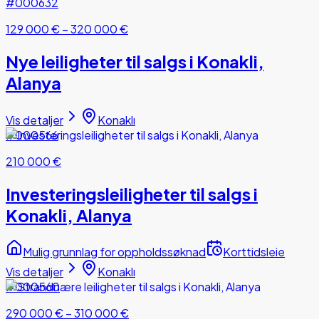
#000632
129 000 €
–
320 000 €
Nye leiligheter til salgs i Konakli,
Alanya
Vis detaljer
Konaklı
#000566
210 000 €
Investeringsleiligheter til salgs i
Konakli, Alanya
Mulig grunnlag for oppholdssøknad
Korttidsleie
Vis detaljer
Konaklı
#000560
290 000 €
–
310 000 €