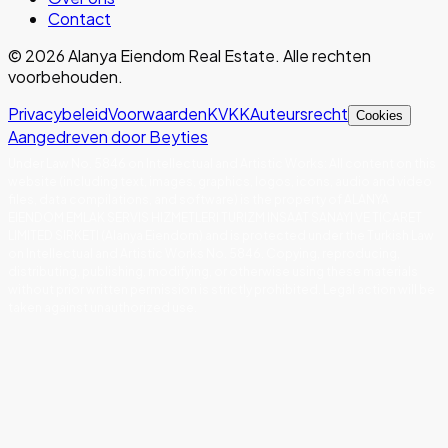
Contact
©
2026
Alanya Eiendom Real Estate
.
Alle rechten
voorbehouden.
Privacybeleid
Voorwaarden
KVKK
Auteursrecht
Cookies
Aangedreven door Beyties
Under Law No. 5846 on Intellectual and Artistic Works
:
All content on this
website (including text, images, graphics, logos, icons, audio and video
files, data compilations, and software) is the property of ALANYA
EIENDOM EMLAK SERVIS HIZMETLERI TURIZM INSAAT SANAYI VE TICARET
LIMITED SIRKETI (Alanya Eiendom) and is protected under the Turkish Law
on Intellectual and Artistic Works No. 5846. Copying, reproducing,
distributing, publishing, modifying, or otherwise using these materials
without prior written permission is strictly prohibited. Legal action will be
taken against unauthorized use.