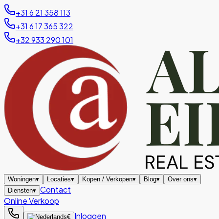
+31 6 21 358 113
+31 6 17 365 322
+32 933 290 101
Woningen
▾
Locaties
▾
Kopen / Verkopen
▾
Blog
▾
Over ons
▾
Contact
Diensten
▾
Online Verkoop
Inloggen
€