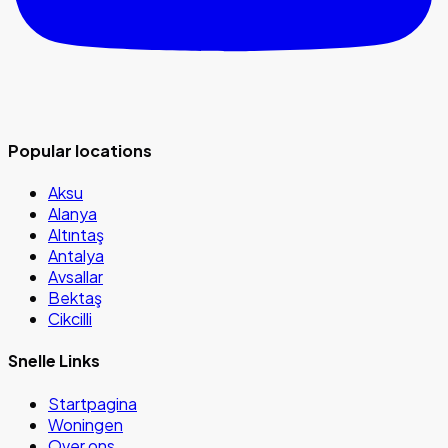
Popular locations
Aksu
Alanya
Altıntaş
Antalya
Avsallar
Bektaş
Cikcilli
Snelle Links
Startpagina
Woningen
Over ons