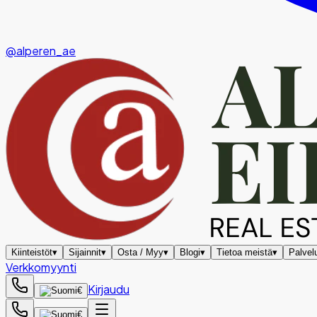
@alperen_ae
Kiinteistöt
▾
Sijainnit
▾
Osta / Myy
▾
Blogi
▾
Tietoa meistä
▾
Palvel
Verkkomyynti
Kirjaudu
€
€