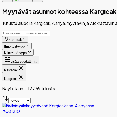
Myytävät asunnot kohteessa Kargıcak
Tutustu alueella Kargıcak, Alanya, myytäviin ja vuokrattaviin as
Kargıcak
Ilmoitustyyppi
Kiinteistötyyppi
Lisää suodattimia
Kargıcak
Kargıcak
Näytetään 1-12 / 59 tulosta
Jälleenmyynti
#001210