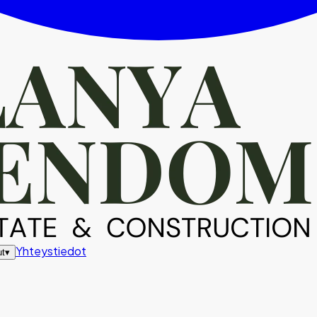
Yhteystiedot
ut
▾