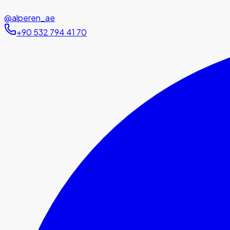
@alperen_ae
+90 532 794 41 70