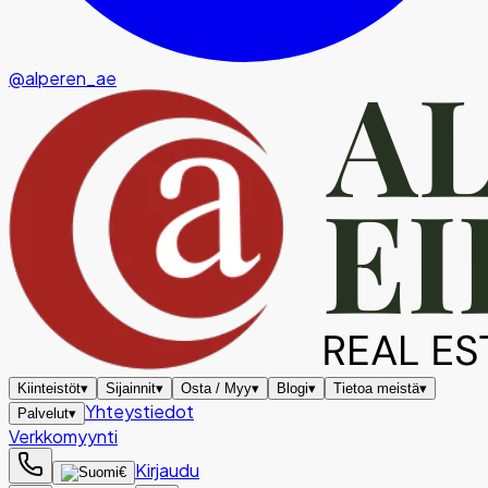
@alperen_ae
Kiinteistöt
▾
Sijainnit
▾
Osta / Myy
▾
Blogi
▾
Tietoa meistä
▾
Yhteystiedot
Palvelut
▾
Verkkomyynti
Kirjaudu
€