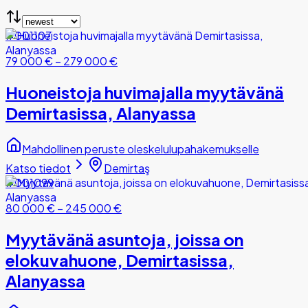
#001107
79 000 €
–
279 000 €
Huoneistoja huvimajalla myytävänä
Demirtasissa, Alanyassa
Mahdollinen peruste oleskelulupahakemukselle
Katso tiedot
Demirtaş
#001099
80 000 €
–
245 000 €
Myytävänä asuntoja, joissa on
elokuvahuone, Demirtasissa,
Alanyassa