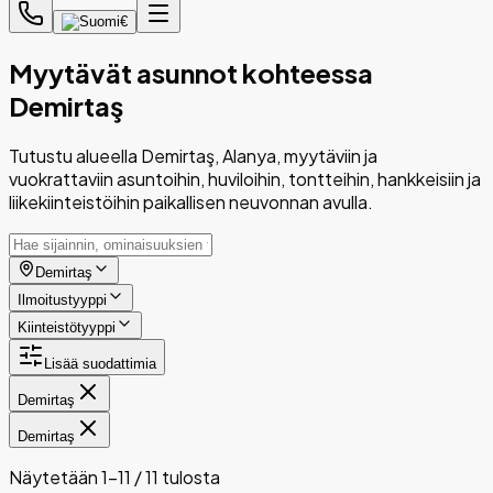
€
Myytävät asunnot kohteessa
Demirtaş
Tutustu alueella Demirtaş, Alanya, myytäviin ja
vuokrattaviin asuntoihin, huviloihin, tontteihin, hankkeisiin ja
liikekiinteistöihin paikallisen neuvonnan avulla.
Demirtaş
Ilmoitustyyppi
Kiinteistötyyppi
Lisää suodattimia
Demirtaş
Demirtaş
Näytetään 1-11 / 11 tulosta