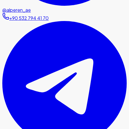
@alperen_ae
+90 532 794 41 70