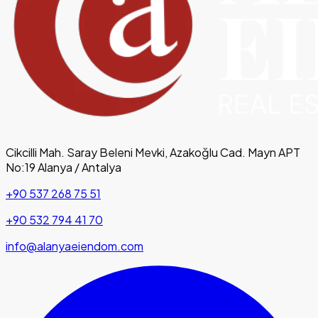
Cikcilli Mah. Saray Beleni Mevki, Azakoğlu Cad. Mayn APT
No:19 Alanya / Antalya
+90 537 268 75 51
+90 532 794 41 70
info@alanyaeiendom.com