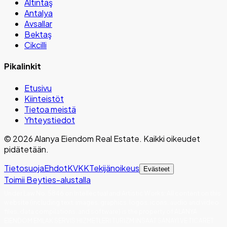
Altıntaş
Antalya
Avsallar
Bektaş
Cikcilli
Pikalinkit
Etusivu
Kiinteistöt
Tietoa meistä
Yhteystiedot
©
2026
Alanya Eiendom Real Estate
.
Kaikki oikeudet
pidätetään.
Tietosuoja
Ehdot
KVKK
Tekijänoikeus
Evästeet
Toimii Beyties-alustalla
Under Law No. 5846 on Intellectual and Artistic Works
:
All content on this
website (including text, images, graphics, logos, icons, audio and video
files, data compilations, and software) is the property of ALANYA
EIENDOM EMLAK SERVIS HIZMETLERI TURIZM INSAAT SANAYI VE TICARET