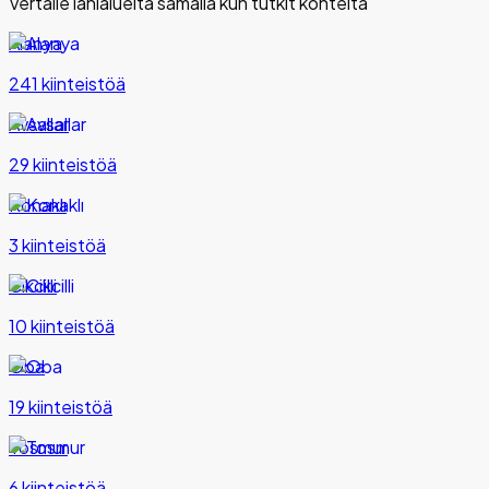
Vertaile lähialueita samalla kun tutkit kohteita
Alanya
241 kiinteistöä
Avsallar
29 kiinteistöä
Konaklı
3 kiinteistöä
Cikcilli
10 kiinteistöä
Oba
19 kiinteistöä
Tosmur
6 kiinteistöä