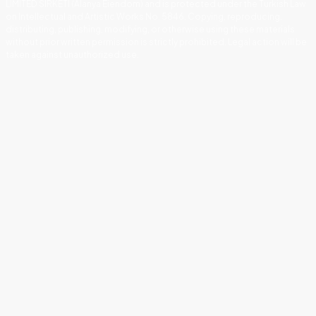
LIMITED SIRKETI (Alanya Eiendom) and is protected under the Turkish Law
on Intellectual and Artistic Works No. 5846. Copying, reproducing,
distributing, publishing, modifying, or otherwise using these materials
without prior written permission is strictly prohibited. Legal action will be
taken against unauthorized use.