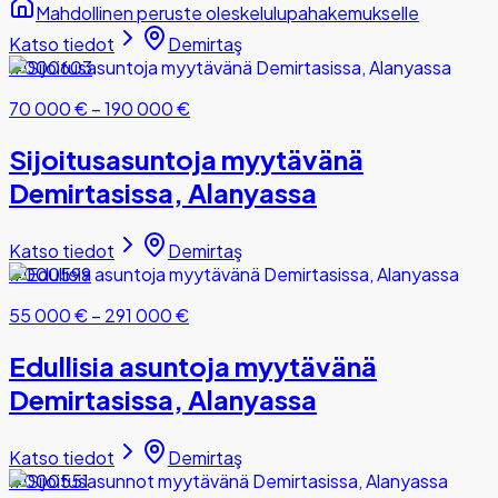
Mahdollinen peruste oleskelulupahakemukselle
Katso tiedot
Demirtaş
#000603
70 000 €
–
190 000 €
Sijoitusasuntoja myytävänä
Demirtasissa, Alanyassa
Katso tiedot
Demirtaş
#000599
55 000 €
–
291 000 €
Edullisia asuntoja myytävänä
Demirtasissa, Alanyassa
Katso tiedot
Demirtaş
#000551