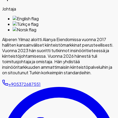
Johtaja
Alperen Yılmaz aloitti Alanya Eiendomissa vuonna 2017
halliten kansainväliset kiinteistömarkkinat perusteellisesti.
Vuonna 2023 hän suoritti tutkinnot insinööritieteessä ja
kiinteistöjohtamisessa. Vuonna 2026 hänestä tuli
toimitusjohtaja ja omistaja. Hän yhdistää
insinööritarkkuuden ammattimaisiin kiinteistöpalveluihin ja
on sitoutunut Turkin korkeimpiin standardeihin.
+905372687551