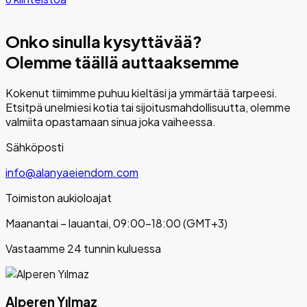
Onko sinulla kysyttävää?
Olemme täällä auttaaksemme
Kokenut tiimimme puhuu kieltäsi ja ymmärtää tarpeesi.
Etsitpä unelmiesi kotia tai sijoitusmahdollisuutta, olemme
valmiita opastamaan sinua joka vaiheessa.
Sähköposti
info@alanyaeiendom.com
Toimiston aukioloajat
Maanantai – lauantai, 09:00–18:00 (GMT+3)
Vastaamme 24 tunnin kuluessa
Alperen Yılmaz