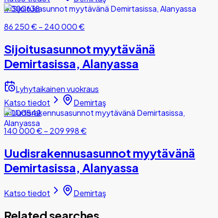
#000638
86 250 €
–
240 000 €
Sijoitusasunnot myytävänä
Demirtasissa, Alanyassa
Lyhytaikainen vuokraus
Katso tiedot
Demirtaş
#000542
140 000 €
–
209 998 €
Uudisrakennusasunnot myytävänä
Demirtasissa, Alanyassa
Katso tiedot
Demirtaş
Related searches