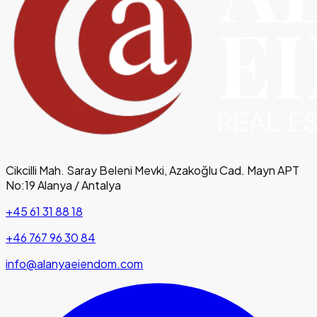
Cikcilli Mah. Saray Beleni Mevki, Azakoğlu Cad. Mayn APT
No:19 Alanya / Antalya
+45 61 31 88 18
+46 767 96 30 84
info@alanyaeiendom.com