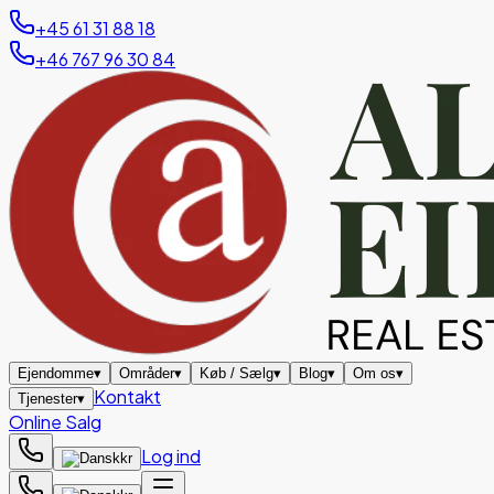
+45 61 31 88 18
+46 767 96 30 84
Ejendomme
▾
Områder
▾
Køb / Sælg
▾
Blog
▾
Om os
▾
Kontakt
Tjenester
▾
Online Salg
Log ind
kr