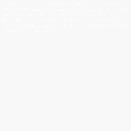
EIENDOM EMLAK SERVIS HIZMETLERI TURIZM INSAAT SANAYI VE TICARET
LIMITED SIRKETI (Alanya Eiendom) and is protected under the Turkish Law
on Intellectual and Artistic Works No. 5846. Copying, reproducing,
distributing, publishing, modifying, or otherwise using these materials
without prior written permission is strictly prohibited. Legal action will be
taken against unauthorized use.