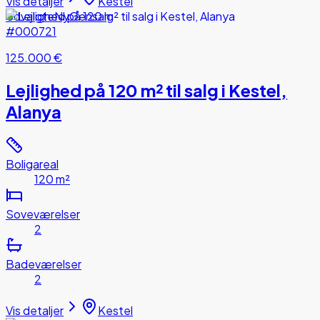
Vis detaljer
Kestel
Udvalgte
Ny
Gensalg
#000721
125.000 €
Lejlighed på 120 m² til salg i Kestel,
Alanya
Boligareal
120 m²
Soveværelser
2
Badeværelser
2
Vis detaljer
Kestel