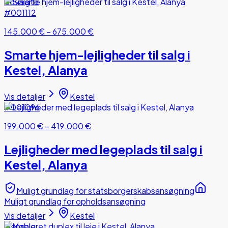
Udvalgte
#001112
145.000 €
–
675.000 €
Smarte hjem-lejligheder til salg i
Kestel, Alanya
Vis detaljer
Kestel
#001096
199.000 €
–
419.000 €
Lejligheder med legeplads til salg i
Kestel, Alanya
Muligt grundlag for statsborgerskabsansøgning
Muligt grundlag for opholdsansøgning
Vis detaljer
Kestel
Gensalg