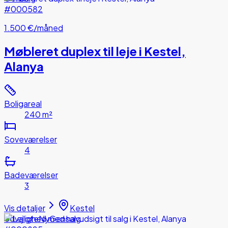
#000582
1.500 €
/måned
Møbleret duplex til leje i Kestel,
Alanya
Boligareal
240 m²
Soveværelser
4
Badeværelser
3
Vis detaljer
Kestel
Udvalgte
Ny
Gensalg