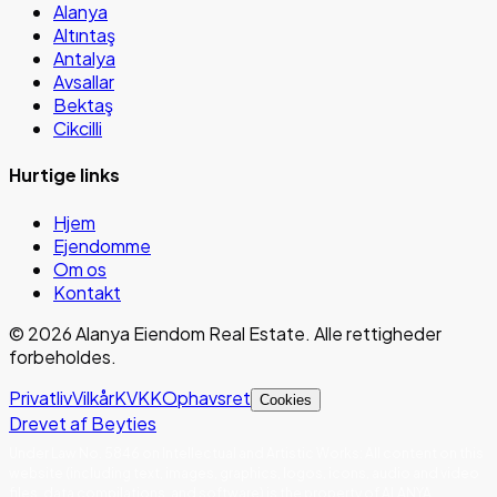
Alanya
Altıntaş
Antalya
Avsallar
Bektaş
Cikcilli
Hurtige links
Hjem
Ejendomme
Om os
Kontakt
©
2026
Alanya Eiendom Real Estate
.
Alle rettigheder
forbeholdes.
Privatliv
Vilkår
KVKK
Ophavsret
Cookies
Drevet af Beyties
Under Law No. 5846 on Intellectual and Artistic Works
:
All content on this
website (including text, images, graphics, logos, icons, audio and video
files, data compilations, and software) is the property of ALANYA