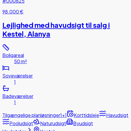
#000825
98.000 €
Lejlighed med havudsigt til salg i
Kestel, Alanya
Boligareal
50 m²
Soveværelser
1
Badeværelser
1
Tilgængelige planløsninger
1+1
Korttidsleje
Havudsigt
Pooludsigt
Naturudsigt
Byudsigt