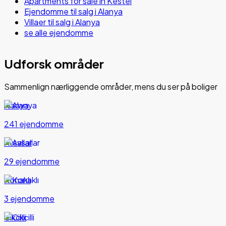
Apartments for sale in Kestel
Ejendomme til salg i Alanya
Villaer til salg i Alanya
se alle ejendomme
Udforsk områder
Sammenlign nærliggende områder, mens du ser på boliger
Alanya
241 ejendomme
Avsallar
29 ejendomme
Konaklı
3 ejendomme
Cikcilli