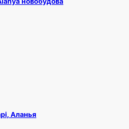
 Alanya новобудова
рі, Аланья