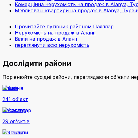
Комерційна нерухомість на продаж в Alanya, Ту
Мебльовані квартири на продаж в Alanya, Туреч
Прочитайте путівник районом Паяллар
Нерухомість на продаж в Аланії
Вілли на продаж в Аланії
переглянути всю нерухомість
Дослідити райони
Порівнюйте сусідні райони, переглядаючи об'єкти не
Аланія
241 об'єкт
Авсаллар
29 об'єктів
Конакли