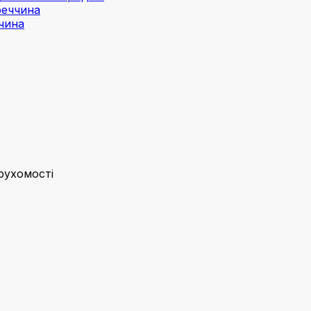
реччина
чина
рухомості