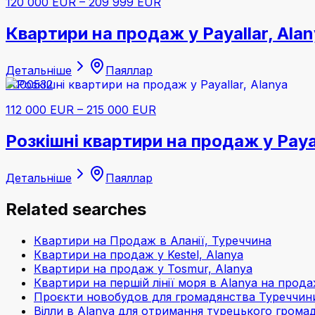
120 000 EUR
–
209 999 EUR
Квартири на продаж у Payallar, Ala
Детальніше
Паяллар
#000532
112 000 EUR
–
215 000 EUR
Розкішні квартири на продаж у Payal
Детальніше
Паяллар
Related searches
Квартири на Продаж в Аланії, Туреччина
Квартири на продаж у Kestel, Alanya
Квартири на продаж у Tosmur, Alanya
Квартири на першій лінії моря в Alanya на прод
Проєкти новобудов для громадянства Туреччини
Вілли в Alanya для отримання турецького грома