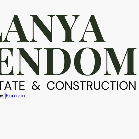
Контакт
и
▾