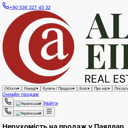
+90 536 327 45 32
Об'єкти
▾
Локації
▾
Купити / Продати
▾
Блог
▾
Про нас
▾
Послуг
Онлайн продаж
Увійти
₴
₴
Нерухомість на продаж у Паяллар