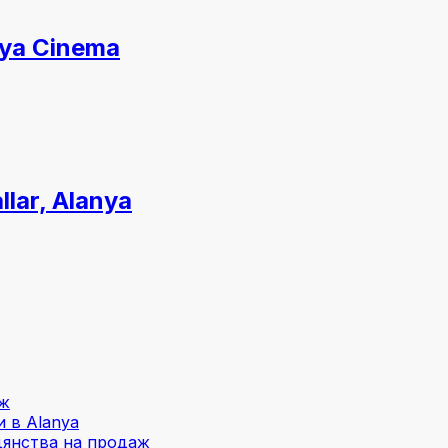
nya Cinema
lar, Alanya
аж
 в Alanya
дянства на продаж