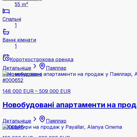
55 m²
Спальні
1
Ванні кімнати
1
Короткострокова оренда
Детальніше
Паяллар
Рекомендовано
#000652
148 000 EUR
–
509 000 EUR
Новобудовані апартаменти на прода
Детальніше
Паяллар
#000548