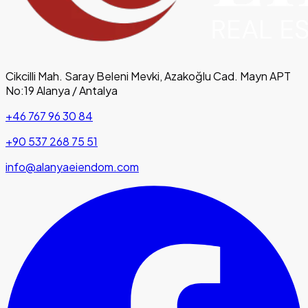
Cikcilli Mah. Saray Beleni Mevki, Azakoğlu Cad. Mayn APT
No:19 Alanya / Antalya
+46 767 96 30 84
+90 537 268 75 51
info@alanyaeiendom.com