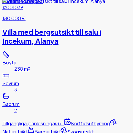
Andrahandsobjekt
#001039
180 000 €
Villa med bergsutsikt till salu i
Incekum, Alanya
Boyta
230 m²
Sovrum
3
Badrum
2
Tillgängliga planlösningar
3+1
Korttidsuthyrning
Naturutsikt
Bergsutsikt
Skogsutsikt