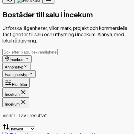
kr
Bostäder till salu i İncekum
Utforska lägenheter, villor, mark, projekt och kommersiella
fastigheter till salu och uthyrning i İncekum, Alanya, med
lokal rådgivning.
İncekum
Annonstyp
Fastighetstyp
Fler filter
İncekum
İncekum
Visar 1-1 av 1 resultat