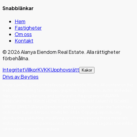
Snabblänkar
Hem
Fastigheter
Om oss
Kontakt
©
2026
Alanya Eiendom Real Estate
.
Alla rättigheter
förbehållna.
Integritet
Villkor
KVKK
Upphovsrätt
Kakor
Drivs av Beyties
Under Law No. 5846 on Intellectual and Artistic Works
:
All content on this
website (including text, images, graphics, logos, icons, audio and video
files, data compilations, and software) is the property of ALANYA
EIENDOM EMLAK SERVIS HIZMETLERI TURIZM INSAAT SANAYI VE TICARET
LIMITED SIRKETI (Alanya Eiendom) and is protected under the Turkish Law
on Intellectual and Artistic Works No. 5846. Copying, reproducing,
distributing, publishing, modifying, or otherwise using these materials
without prior written permission is strictly prohibited. Legal action will be
taken against unauthorized use.