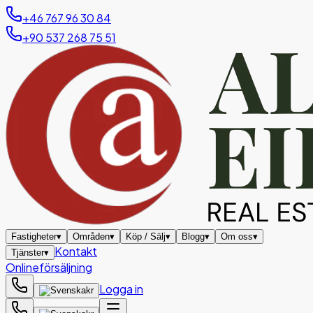
+46 767 96 30 84
+90 537 268 75 51
Fastigheter
▾
Områden
▾
Köp / Sälj
▾
Blogg
▾
Om oss
▾
Kontakt
Tjänster
▾
Onlineförsäljning
Logga in
kr