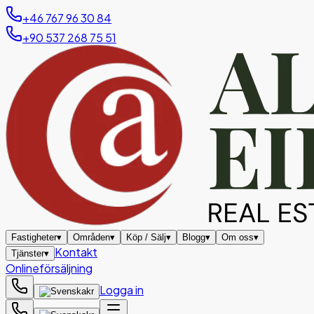
+46 767 96 30 84
+90 537 268 75 51
Fastigheter
▾
Områden
▾
Köp / Sälj
▾
Blogg
▾
Om oss
▾
Kontakt
Tjänster
▾
Onlineförsäljning
Logga in
kr