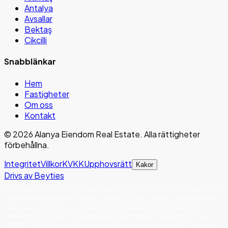
Antalya
Avsallar
Bektaş
Cikcilli
Snabblänkar
Hem
Fastigheter
Om oss
Kontakt
©
2026
Alanya Eiendom Real Estate
.
Alla rättigheter
förbehållna.
Integritet
Villkor
KVKK
Upphovsrätt
Kakor
Drivs av Beyties
Under Law No. 5846 on Intellectual and Artistic Works
:
All content on this
website (including text, images, graphics, logos, icons, audio and video
files, data compilations, and software) is the property of ALANYA
EIENDOM EMLAK SERVIS HIZMETLERI TURIZM INSAAT SANAYI VE TICARET
LIMITED SIRKETI (Alanya Eiendom) and is protected under the Turkish Law