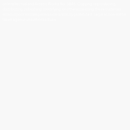
on Intellectual and Artistic Works No. 5846. Copying, reproducing,
distributing, publishing, modifying, or otherwise using these materials
without prior written permission is strictly prohibited. Legal action will be
taken against unauthorized use.