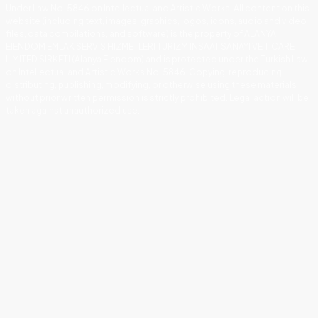
Under Law No. 5846 on Intellectual and Artistic Works
:
All content on this
website (including text, images, graphics, logos, icons, audio and video
files, data compilations, and software) is the property of ALANYA
EIENDOM EMLAK SERVIS HIZMETLERI TURIZM INSAAT SANAYI VE TICARET
LIMITED SIRKETI (Alanya Eiendom) and is protected under the Turkish Law
on Intellectual and Artistic Works No. 5846. Copying, reproducing,
distributing, publishing, modifying, or otherwise using these materials
without prior written permission is strictly prohibited. Legal action will be
taken against unauthorized use.