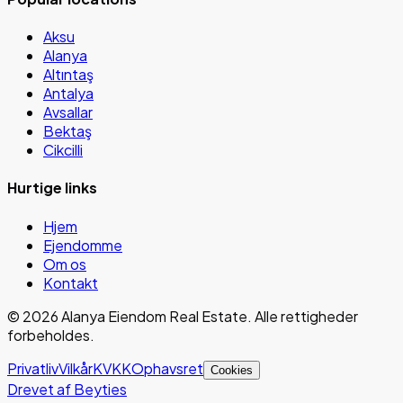
Aksu
Alanya
Altıntaş
Antalya
Avsallar
Bektaş
Cikcilli
Hurtige links
Hjem
Ejendomme
Om os
Kontakt
©
2026
Alanya Eiendom Real Estate
.
Alle rettigheder
forbeholdes.
Privatliv
Vilkår
KVKK
Ophavsret
Cookies
Drevet af Beyties