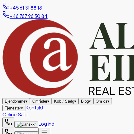
+45 61 31 88 18
+46 767 96 30 84
Ejendomme
▾
Områder
▾
Køb / Sælg
▾
Blog
▾
Om os
▾
Kontakt
Tjenester
▾
Online Salg
Log ind
kr