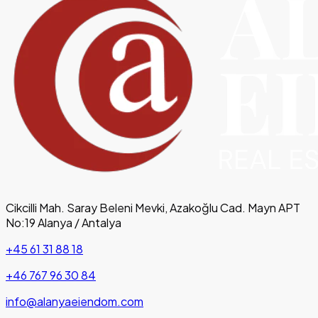
Cikcilli Mah. Saray Beleni Mevki, Azakoğlu Cad. Mayn APT
No:19 Alanya / Antalya
+45 61 31 88 18
+46 767 96 30 84
info@alanyaeiendom.com