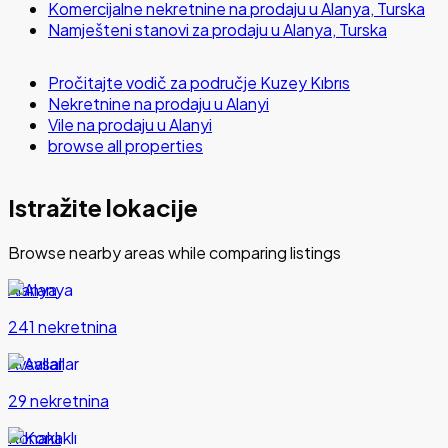
Komercijalne nekretnine na prodaju u Alanya, Turska
Namješteni stanovi za prodaju u Alanya, Turska
Pročitajte vodič za područje Kuzey Kıbrıs
Nekretnine na prodaju u Alanyi
Vile na prodaju u Alanyi
browse all properties
Istražite lokacije
Browse nearby areas while comparing listings
Alanya
241 nekretnina
Avsallar
29 nekretnina
Konaklı