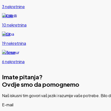
3 nekretnine
Cikcilli
10 nekretnina
Oba
19 nekretnina
Tosmur
6 nekretnina
Imate pitanja?
Ovdje smo da pomognemo
Naš iskusni tim govori vaš jezik i razumije vaše potrebe. Bilo 
E-mail