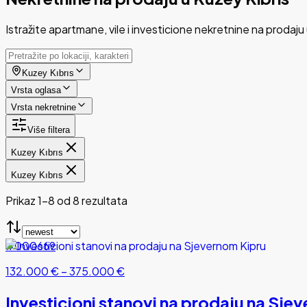
Istražite apartmane, vile i investicione nekretnine na prodaju 
Kuzey Kıbrıs
Vrsta oglasa
Vrsta nekretnine
Više filtera
Kuzey Kıbrıs
Kuzey Kıbrıs
Prikaz 1-8 od 8 rezultata
#000669
132.000 €
–
375.000 €
Investicioni stanovi na prodaju na Sje