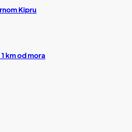
ernom Kipru
 1 km od mora