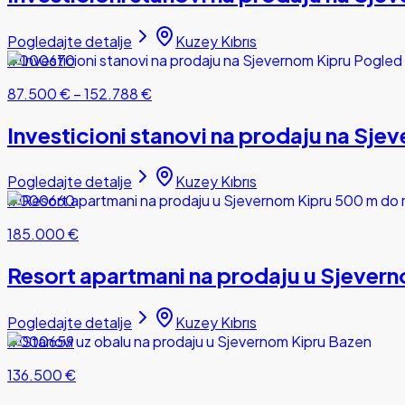
Pogledajte detalje
Kuzey Kıbrıs
#000670
87.500 €
–
152.788 €
Investicioni stanovi na prodaju na Sj
Pogledajte detalje
Kuzey Kıbrıs
#000660
185.000 €
Resort apartmani na prodaju u Sjever
Pogledajte detalje
Kuzey Kıbrıs
#000659
136.500 €