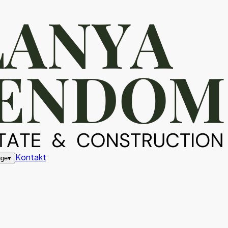
Kontakt
uge
▾