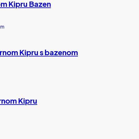
om Kipru Bazen
vernom Kipru s bazenom
ernom Kipru