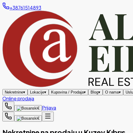
+38761514893
Nekretnine
▾
Lokacije
▾
Kupovina / Prodaja
▾
Blog
▾
O nama
▾
Usl
Online prodaja
Prijava
€
€
Nekretnine na prodaju u Kuzey Kıbrıs