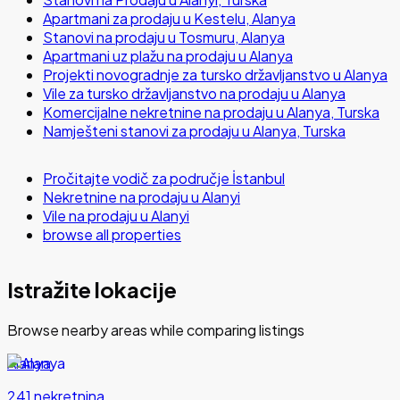
Apartmani za prodaju u Kestelu, Alanya
Stanovi na prodaju u Tosmuru, Alanya
Apartmani uz plažu na prodaju u Alanya
Projekti novogradnje za tursko državljanstvo u Alanya
Vile za tursko državljanstvo na prodaju u Alanya
Komercijalne nekretnine na prodaju u Alanya, Turska
Namješteni stanovi za prodaju u Alanya, Turska
Pročitajte vodič za područje İstanbul
Nekretnine na prodaju u Alanyi
Vile na prodaju u Alanyi
browse all properties
Istražite lokacije
Browse nearby areas while comparing listings
Alanya
241 nekretnina