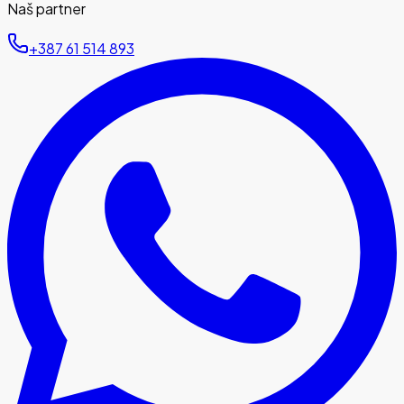
Naš partner
‪+387 61 514 893‬