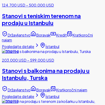
124.700 USD
–
500.000 USD
Stanovi s teniskim terenom na
prodaju u Istanbulu
Državljanstvo
Boravak
Kredit
Kratkoročni
najam
Pogledajte detalje
İstanbul
#000714
203.000 USD
–
599.000 USD
Stanovi s balkonima na prodaju u
Istanbulu, Turska
Državljanstvo
Boravak
Kratkoročni najam
Pogledajte detalje
İstanbul
#000713