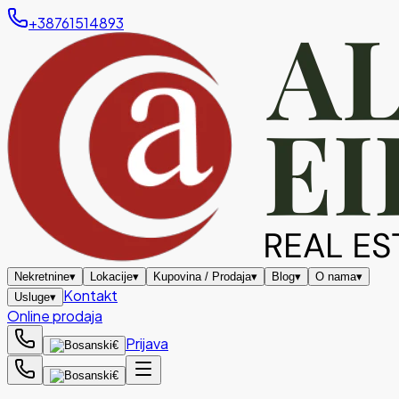
+38761514893
Nekretnine
▾
Lokacije
▾
Kupovina / Prodaja
▾
Blog
▾
O nama
▾
Kontakt
Usluge
▾
Online prodaja
Prijava
€
€