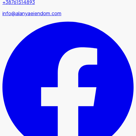
+38761514893
info@alanyaeiendom.com