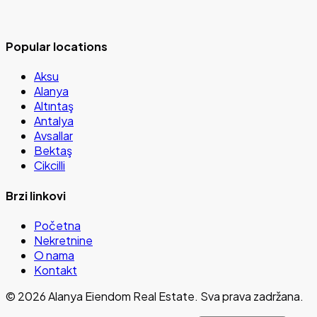
Popular locations
Aksu
Alanya
Altıntaş
Antalya
Avsallar
Bektaş
Cikcilli
Brzi linkovi
Početna
Nekretnine
O nama
Kontakt
©
2026
Alanya Eiendom Real Estate
.
Sva prava zadržana.