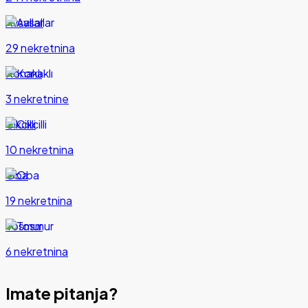
Avsallar
29 nekretnina
Konaklı
3 nekretnine
Cikcilli
10 nekretnina
Oba
19 nekretnina
Tosmur
6 nekretnina
Imate pitanja?