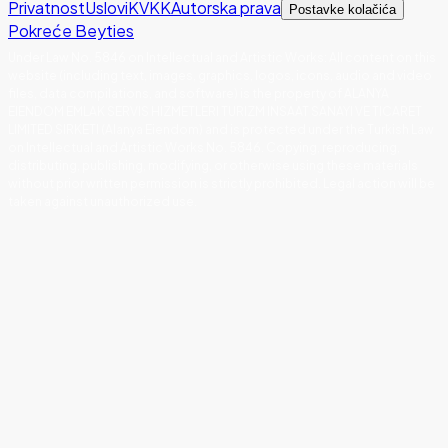
Privatnost
Uslovi
KVKK
Autorska prava
Postavke kolačića
Pokreće Beyties
Under Law No. 5846 on Intellectual and Artistic Works
:
All content on this
website (including text, images, graphics, logos, icons, audio and video
files, data compilations, and software) is the property of ALANYA
EIENDOM EMLAK SERVIS HIZMETLERI TURIZM INSAAT SANAYI VE TICARET
LIMITED SIRKETI (Alanya Eiendom) and is protected under the Turkish Law
on Intellectual and Artistic Works No. 5846. Copying, reproducing,
distributing, publishing, modifying, or otherwise using these materials
without prior written permission is strictly prohibited. Legal action will be
taken against unauthorized use.