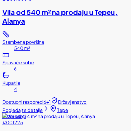
Vila od 540 m² na prodaju u Tepeu,
Alanya
Stambena površina
540 m²
Spavaće sobe
6
Kupatila
4
Dostupni rasporedi
6+1
Državljanstvo
Pogledajte detalje
Tepe
Preprodaja
#001225