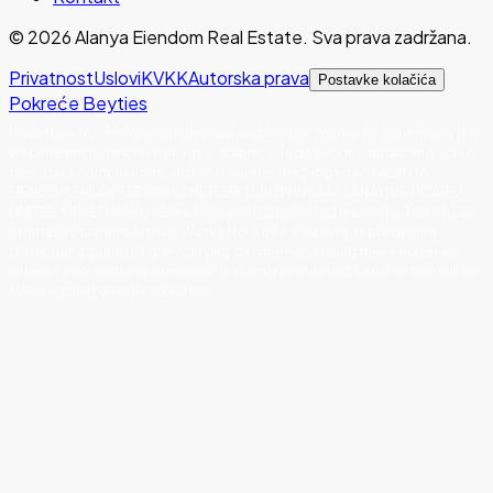
©
2026
Alanya Eiendom Real Estate
.
Sva prava zadržana.
Privatnost
Uslovi
KVKK
Autorska prava
Postavke kolačića
Pokreće Beyties
Under Law No. 5846 on Intellectual and Artistic Works
:
All content on this
website (including text, images, graphics, logos, icons, audio and video
files, data compilations, and software) is the property of ALANYA
EIENDOM EMLAK SERVIS HIZMETLERI TURIZM INSAAT SANAYI VE TICARET
LIMITED SIRKETI (Alanya Eiendom) and is protected under the Turkish Law
on Intellectual and Artistic Works No. 5846. Copying, reproducing,
distributing, publishing, modifying, or otherwise using these materials
without prior written permission is strictly prohibited. Legal action will be
taken against unauthorized use.