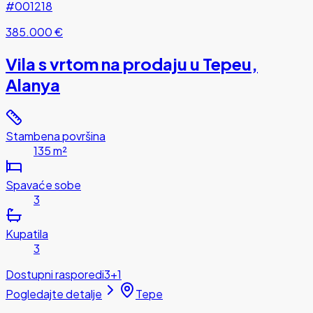
#001218
385.000 €
Vila s vrtom na prodaju u Tepeu,
Alanya
Stambena površina
135 m²
Spavaće sobe
3
Kupatila
3
Dostupni rasporedi
3+1
Pogledajte detalje
Tepe