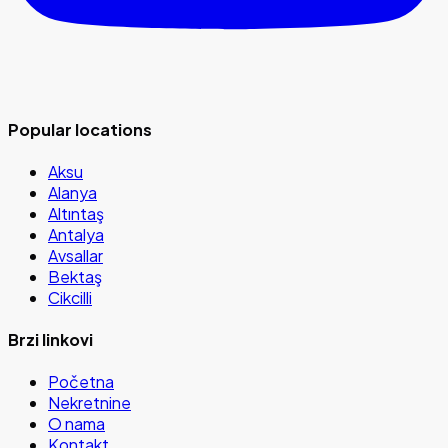
Popular locations
Aksu
Alanya
Altıntaş
Antalya
Avsallar
Bektaş
Cikcilli
Brzi linkovi
Početna
Nekretnine
O nama
Kontakt