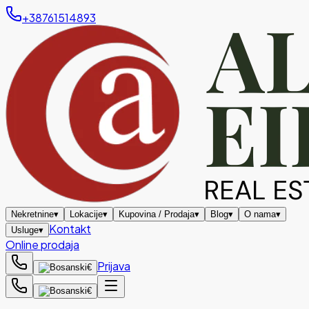
+38761514893
Nekretnine
▾
Lokacije
▾
Kupovina / Prodaja
▾
Blog
▾
O nama
▾
Kontakt
Usluge
▾
Online prodaja
Prijava
€
€