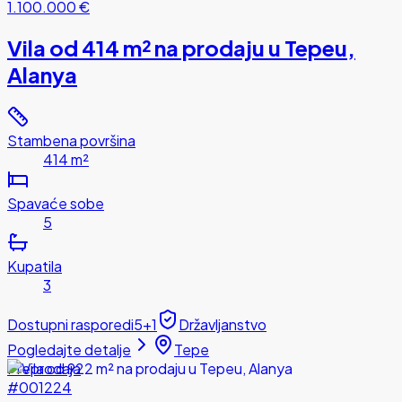
1.100.000 €
Vila od 414 m² na prodaju u Tepeu,
Alanya
Stambena površina
414 m²
Spavaće sobe
5
Kupatila
3
Dostupni rasporedi
5+1
Državljanstvo
Pogledajte detalje
Tepe
Preprodaja
#001224