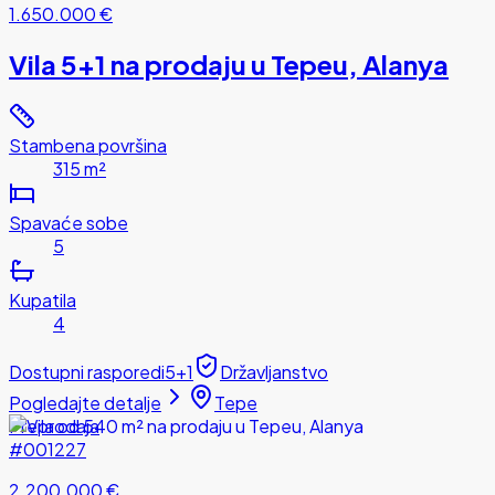
1.650.000 €
Vila 5+1 na prodaju u Tepeu, Alanya
Stambena površina
315 m²
Spavaće sobe
5
Kupatila
4
Dostupni rasporedi
5+1
Državljanstvo
Pogledajte detalje
Tepe
Preprodaja
#001227
2.200.000 €