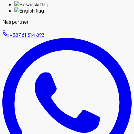
Naš partner
‪+387 61 514 893‬