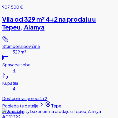
907.500 €
Vila od 329 m² 4+2 na prodaju u
Tepeu, Alanya
Stambena površina
329 m²
Spavaće sobe
4
Kupatila
4
Dostupni rasporedi
4+2
Pogledajte detalje
Tepe
Preprodaja
#001222