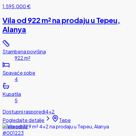
1.595.000 €
Vila od 922 m² na prodaju u Tepeu,
Alanya
Stambena površina
922 m²
Spavaće sobe
4
Kupatila
5
Dostupni rasporedi
4+2
Pogledajte detalje
Tepe
Preprodaja
#001223