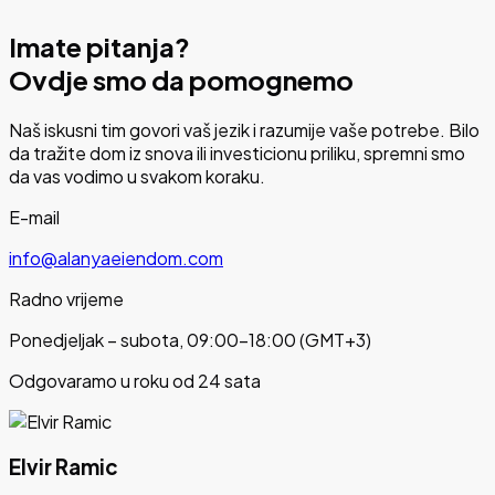
Imate pitanja?
Ovdje smo da pomognemo
Naš iskusni tim govori vaš jezik i razumije vaše potrebe. Bilo
da tražite dom iz snova ili investicionu priliku, spremni smo
da vas vodimo u svakom koraku.
E-mail
info@alanyaeiendom.com
Radno vrijeme
Ponedjeljak – subota, 09:00–18:00 (GMT+3)
Odgovaramo u roku od 24 sata
Elvir Ramic