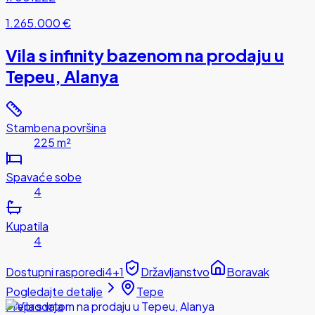
1.265.000 €
Vila s infinity bazenom na prodaju u
Tepeu, Alanya
Stambena površina
225 m²
Spavaće sobe
4
Kupatila
4
Dostupni rasporedi
4+1
Državljanstvo
Boravak
Pogledajte detalje
Tepe
Preprodaja