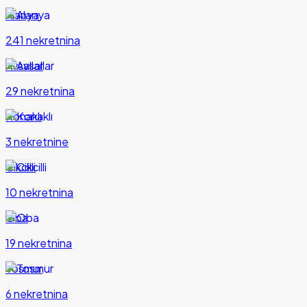
Alanya
241 nekretnina
Avsallar
29 nekretnina
Konaklı
3 nekretnine
Cikcilli
10 nekretnina
Oba
19 nekretnina
Tosmur
6 nekretnina